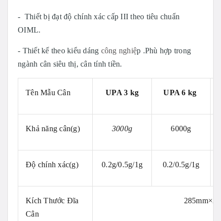
- Thiết bị đạt độ chính xác cấp III theo tiêu chuẩn
OIML.
- Thiết kế theo kiểu dáng
công nghiệ
p .Phù hợp trong
ngành cân siêu thị, cân tính tiền.
Tên Mẫu Cân
UPA 3 kg
UPA 6 kg
Khả năng cân(g)
3000g
6000g
Độ chính xác(g)
0.2g/0.5g/1g
0.2/0.5g/1g
Kích Thước Đĩa
285mm×2
Cân