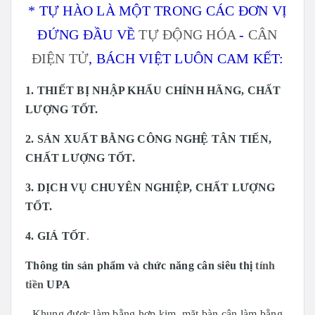
* TỰ HÀO LÀ MỘT TRONG CÁC ĐƠN VỊ
ĐỨNG ĐẦU VỀ
TỰ ĐỘNG HÓA
-
CÂN
ĐIỆN TỬ
, BÁCH VIỆT LUÔN CAM KẾT:
1. THIẾT BỊ NHẬP KHẨU CHÍNH HÃNG, CHẤT
LƯỢNG TỐT.
2. SẢN XUẤT BẰNG CÔNG NGHỆ TÂN TIẾN,
CHẤT LƯỢNG TỐT.
3. DỊCH VỤ CHUYÊN NGHIỆP, CHẤT LƯỢNG
TỐT.
4. GIÁ TỐT
.
Thông tin sản phẩm và chức năng cân siêu thị
tính
tiền
UPA
-
Khung được làm bằng hợp kim, mặt bàn cân làm bằng