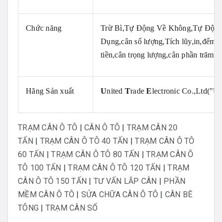
Chức năng
Trừ Bì,Tự Động Về Không,Tự Độn
Dụng,cân số lượng,Tích lũy,in,đếm sô
tiền,cân trọng lượng,cân phần trăm,câ
Hãng Sản xuất
U
nited
T
rade
E
lectronic Co.,Ltd("
U
TRẠM CÂN Ô TÔ
|
CÂN Ô TÔ
|
TRẠM CÂN 20
TẤN
|
TRẠM CÂN Ô TÔ 40 TẤN
|
TRẠM CÂN Ô TÔ
60 TẤN
|
TRẠM CÂN Ô TÔ 80 TẤN
|
TRẠM CÂN Ô
TÔ 100 TẤN
|
TRẠM CÂN Ô TÔ 120 TẤN
|
TRẠM
CÂN Ô TÔ 150 TẤN
|
TƯ VẤN LẮP CÂN
|
PHẦN
MỀM CÂN Ô TÔ
|
SỬA CHỮA CÂN Ô TÔ
|
CÂN BÊ
TÔNG
|
TRẠM CÂN SỐ