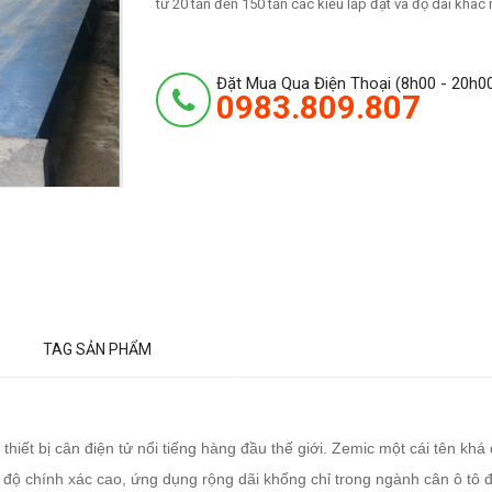
từ 20 tấn đến 150 tấn các kiểu lắp đặt và độ dài khác
Đặt Mua Qua Điện Thoại (8h00 - 20h0
0983.809.807
TAG SẢN PHẨM
hiết bị cân điện tử nổi tiếng hàng đầu thế giới. Zemic một cái tên khá
ộ chính xác cao, ứng dụng rộng dãi khổng chỉ trong ngành cân ô tô đ