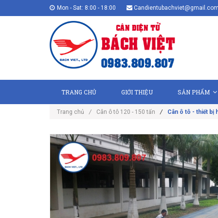
Mon - Sat: 8:00 - 18:00
Candientubachviet@gmail.co
TRANG CHỦ
GIỚI THIỆU
SẢN PHẨM
Trang chủ
/
Cân ô tô 120 - 150 tấn
/
Cân ô tô - thiết b