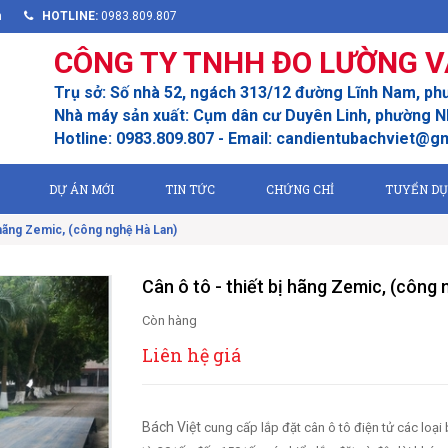
m
HOTLINE:
0983.809.807
CÔNG TY TNHH ĐO LƯỜNG V
Trụ sở: Số nhà 52, ngách 313/12 đường Lĩnh Nam, ph
Nhà máy sản xuất: Cụm dân cư Duyên Linh, phường Nh
Hotline: 0983.809.807 - Email: candientubachviet@g
DỰ ÁN MỚI
TIN TỨC
CHỨNG CHỈ
TUYỂN D
ị hãng Zemic, (công nghệ Hà Lan)
Cân ô tô - thiết bị hãng Zemic, (công
Còn hàng
Liên hệ giá
Bách Việt
cung cấp lắp đặt cân ô tô điện tử các loại 