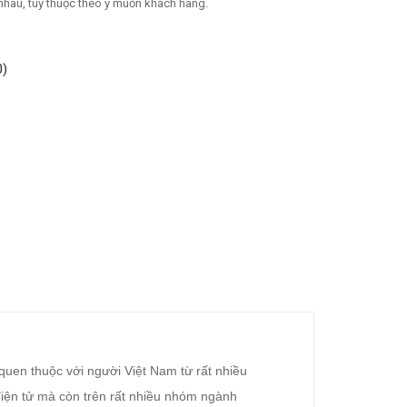
 nhau, tùy thuộc theo ý muốn khách hàng.
0)
 quen thuộc với người Việt Nam từ rất nhiều
iện tử mà còn trên rất nhiều nhóm ngành