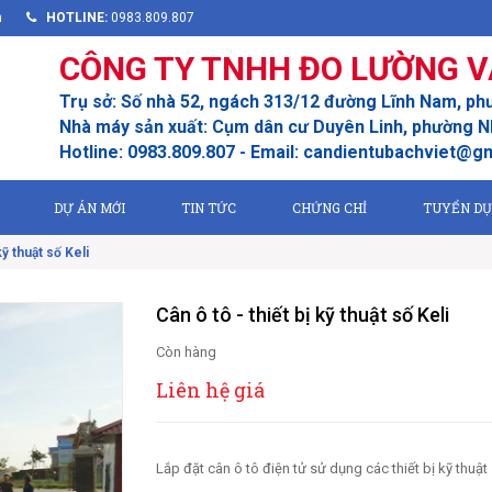
m
HOTLINE:
0983.809.807
CÔNG TY TNHH ĐO LƯỜNG V
Trụ sở: Số nhà 52, ngách 313/12 đường Lĩnh Nam, ph
Nhà máy sản xuất: Cụm dân cư Duyên Linh, phường Nh
Hotline: 0983.809.807 - Email: candientubachviet@g
DỰ ÁN MỚI
TIN TỨC
CHỨNG CHỈ
TUYỂN D
kỹ thuật số Keli
Cân ô tô - thiết bị kỹ thuật số Keli
Còn hàng
Liên hệ giá
Lắp đặt cân ô tô điện tử sử dụng các thiết bị kỹ thuật 