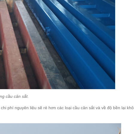
ng cầu cân sắt.
 chi phí nguyên liệu sẽ rẻ hơn các loại cầu cân sắt và về độ bền lại k