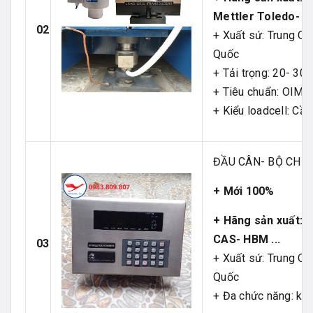
Mettler Toledo- C
02
+ Xuất sứ: Trung Qu
Quốc
+ Tải trọng: 20- 30-
+ Tiêu chuẩn: OIML
+ Kiểu loadcell: Cầu
ĐẦU CÂN- BỘ CHỈ T
+ Mới 100%
+ Hãng sản xuất: K
CAS- HBM ...
03
+ Xuất sứ: Trung Q
Quốc
+ Đa chức năng: kết 