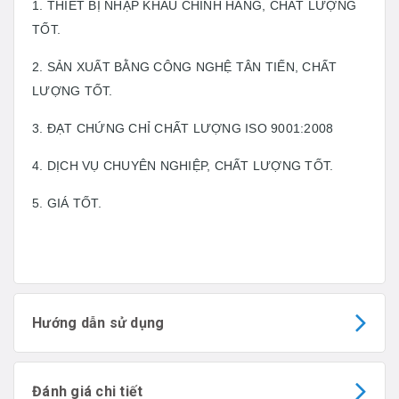
1. THIẾT BỊ NHẬP KHẨU CHÍNH HÃNG, CHẤT LƯỢNG
TỐT.
2. SẢN XUẤT BẰNG CÔNG NGHỆ TÂN TIẾN, CHẤT
LƯỢNG TỐT.
3. ĐẠT CHỨNG CHỈ CHẤT LƯỢNG ISO 9001:2008
4. DỊCH VỤ CHUYÊN NGHIỆP, CHẤT LƯỢNG TỐT.
5. GIÁ TỐT.
Hướng dẫn sử dụng
Đánh giá chi tiết