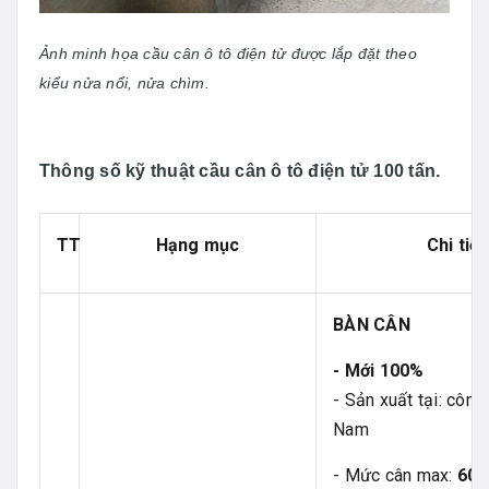
Ảnh minh họa cầu cân ô tô điện tử được lắp đặt theo
kiểu nửa nổi, nửa chìm.
Thông số kỹ thuật cầu cân ô tô điện tử 100 tấn.
TT
Hạng mục
Chi tiế
BÀN CÂN
- Mới 100%
- Sản xuất tại: công 
Nam
- Mức cân max:
60~