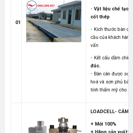
-
Vật liệu chế tạo
cốt thép
01
- Kích thước bàn câ
cầu của khách hàng
vấn
- Kết cấu dầm chính
đúc.
- Bàn cân được sơn 
hoá và sơn phủ bằ
tính thẩm mỹ cho câ
LOADCELL- CẢM B
+ Mới 100%
+ Hãng sản xuất: 