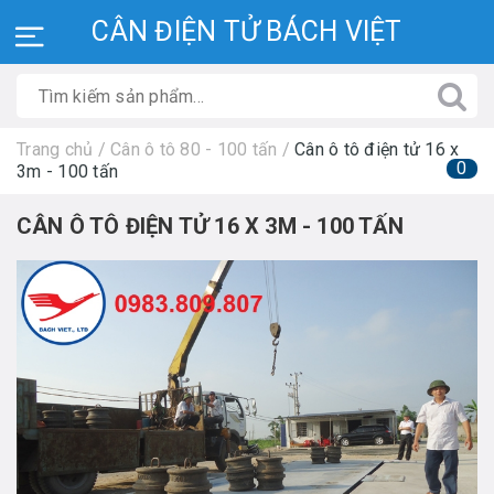
CÂN ĐIỆN TỬ BÁCH VIỆT
Trang chủ
/
Cân ô tô 80 - 100 tấn
/
Cân ô tô điện tử 16 x
0
3m - 100 tấn
CÂN Ô TÔ ĐIỆN TỬ 16 X 3M - 100 TẤN