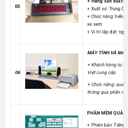
+ Hãng sản xuất: K
05
+ Xuất xứ: Trung Qu
+ Chức năng: hiển th
xe xem
+ Vị trí lắp đặt: ngo
MÁY TÍNH VÀ MÁY
+ Khách hàng tự m
06
Việt cung cấp
+ Chức năng: quản l
thông qua phần mề
PHẦN MỀM QUẢN 
+ Phiên bản: Tiếng v