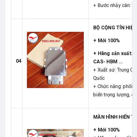
+ Bước nhảy cân: 1
BỘ CỘNG TÍN HIỆU
+ Mới 100%
+ Hãng sản xuất: K
04
CAS- HBM ...
+ Xuất sứ: Trung Q
Quốc
+ Chức năng: phối h
biến trọng lượng, đ
MÀN HÌNH HIỂN T
+ Mới 100%