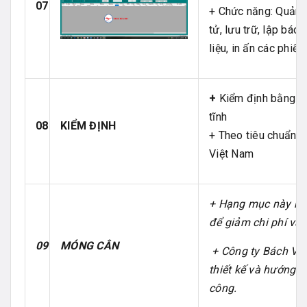
07
+ Chức năng: Quản l
tử, lưu trữ, lập báo
liệu, in ấn các phiếu 
+
Kiểm định bằng p
tĩnh
08
KIỂM ĐỊNH
+ Theo tiêu chuẩn đ
Việt Nam
+ Hạng mục này khá
để giảm chi phí và 
09
MÓNG CÂN
+ Công ty Bách Việ
thiết kế và hướng 
công.