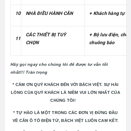
10
NHÀ ĐIỀU HÀNH CÂN
+ Khách hàng tự th
CÁC THIẾT BỊ TUỲ
+ Bộ lưu điện, chốn
11
CHỌN
chuông báo
Hãy gọi ngay cho chúng tôi để được tư vấn tốt
nhất!!! Trân trọng
* CÁM ƠN QUÝ KHÁCH ĐẾN VỚI BÁCH VIỆT. SỰ HÀI
LÒNG CỦA QUÝ KHÁCH LÀ NIỀM VUI LỚN NHẤT CỦA
CHÚNG TÔI!
* TỰ HÀO LÀ MỘT TRONG CÁC ĐƠN VỊ ĐỨNG ĐẦU
VỀ CÂN Ô TÔ ĐIỆN TỬ, BÁCH VIỆT LUÔN CAM KẾT: