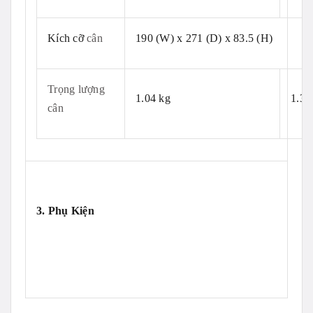
Kích cỡ
cân
190 (W) x 271 (D) x 83.5 (H)
Trọng lượng
1.04 kg
1.3k
cân
3. Phụ Kiện
can ph
an tich can vang bac can 1 so le
2 so le 3 so le 4 so le cân can dien tu can ban cân
can nhap khau can ohaus can mettler toledo can
amput shinko