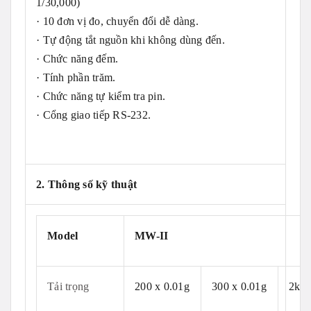
1/30,000)
· 10 đơn vị đo, chuyển đổi dễ dàng.
· Tự động tắt nguồn khi không dùng đến.
· Chức năng đếm.
· Tính phần trăm.
· Chức năng tự kiểm tra pin.
· Cổng giao tiếp RS-232.
2. Thông số kỹ thuật
Model
MW-II
Tải trọng
200 x 0.01g
300 x 0.01g
2kg 