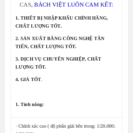
CAS
, BÁCH VIỆT LUÔN CAM KẾT:
1. THIẾT BỊ NHẬP KHẨU CHÍNH HÃNG,
CHẤT LƯỢNG TỐT.
2. SẢN XUẤT BẰNG CÔNG NGHỆ TÂN
TIẾN, CHẤT LƯỢNG TỐT.
3. DỊCH VỤ CHUYÊN NGHIỆP, CHẤT
LƯỢNG TỐT.
4. GIÁ TỐT
.
1. Tính năng:
· Chính xác cao ( độ phân giải bên trong: 1/20,000;