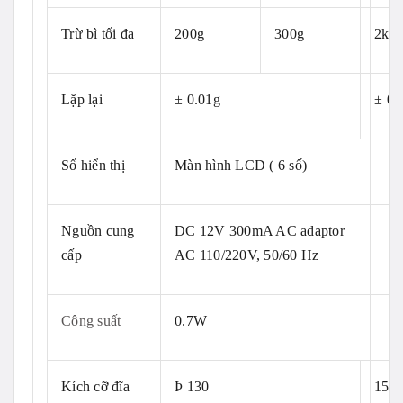
Trừ bì tối đa
200g
300g
2kg
Lặp lại
± 0.01g
± 0.
Số hiển thị
Màn hình LCD ( 6 số)
Nguồn cung
DC 12V 300mA AC adaptor
cấp
AC 110/220V, 50/60 Hz
Công suất
0.7W
Kích cỡ đĩa
Þ 130
158 