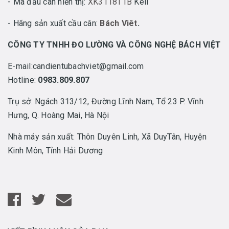
- Mã đầu cân hiển thị:
XK3118T1B
Keli
- Hãng sản xuất cầu cân:
Bách Viêt
.
CÔNG TY TNHH ĐO LƯỜNG VÀ CÔNG NGHỆ BÁCH VIỆT
E-mail:candientubachviet@gmail.com
Hotline:
0983.809.807
Trụ sở: Ngách 313/12, Đường Lĩnh Nam, Tổ 23 P. Vĩnh
Hưng, Q. Hoàng Mai, Hà Nội
Nhà máy sản xuất: Thôn Duyên Linh, Xã DuyTân, Huyện
Kinh Môn, Tỉnh Hải Dương