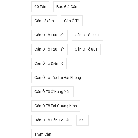
60 Tấn
Báo Giá Cân
Cân 18x3m
Cân Ô Tô
Cân Ô Tô 100 Tấn
Cân Ô Tô 100T
Cân Ô Tô 120 Tấn
Cân Ô Tô 80T
Cân Ô Tô Điện Tử
Cân Ô Tô Lắp Tại Hải Phòng
Cân Ô Tô Ở Hưng Yên
Cân Ô Tô Tại Quảng Ninh
Cân Ô Tô-Cân Xe Tải
Keli
Trạm Cân