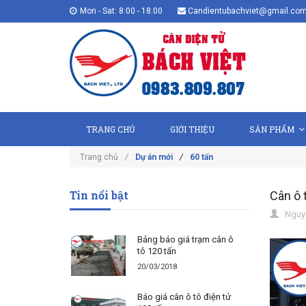
Mon - Sat: 8:00 - 18:00
Candientubachviet@gmail.co
TRANG CHỦ
GIỚI THIỆU
SẢN PHẨM
Trang chủ
/
Dự án mới
/
60 tấn
Tin nổi bật
Cân ô 
Nguyễ
Bảng báo giá trạm cân ô
tô 120 tấn
20/03/2018
Báo giá cân ô tô điện tử