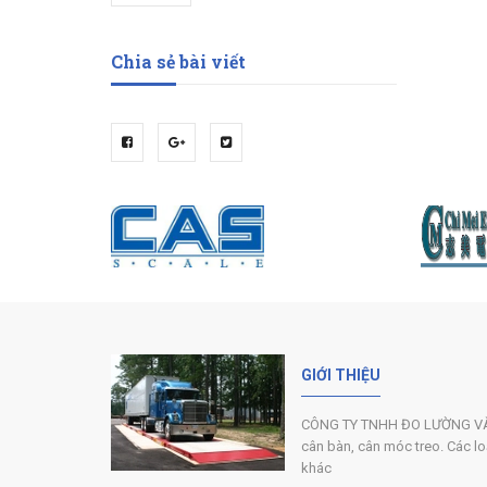
Chia sẻ bài viết
GIỚI THIỆU
CÔNG TY TNHH ĐO LƯỜNG VÀ C
cân bàn, cân móc treo. Các loại
khác