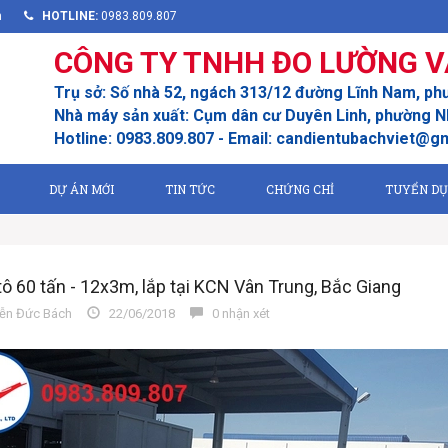
m
HOTLINE:
0983.809.807
CÔNG TY TNHH ĐO LƯỜNG V
Trụ sở: Số nhà 52, ngách 313/12 đường Lĩnh Nam, ph
Nhà máy sản xuất: Cụm dân cư Duyên Linh, phường Nh
Hotline: 0983.809.807 - Email: candientubachviet@g
DỰ ÁN MỚI
TIN TỨC
CHỨNG CHỈ
TUYỂN D
tô 60 tấn - 12x3m, lắp tại KCN Vân Trung, Bắc Giang
n Đức Bách
22/06/2018
0 nhận xét