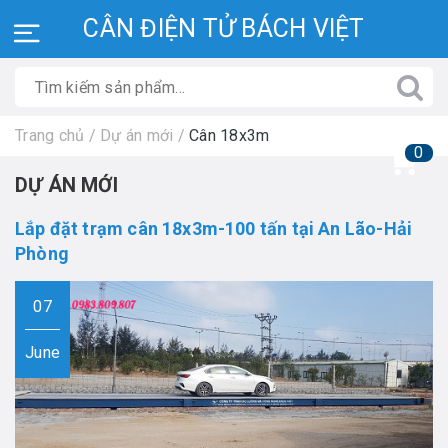
CÂN ĐIỆN TỬ BÁCH VIỆT
Trang chủ
/
Dự án mới
/
Cân 18x3m
0
DỰ ÁN MỚI
Lắp đặt trạm cân 18x3m-100 tấn tại An Lão-Hải
Phòng
07
June