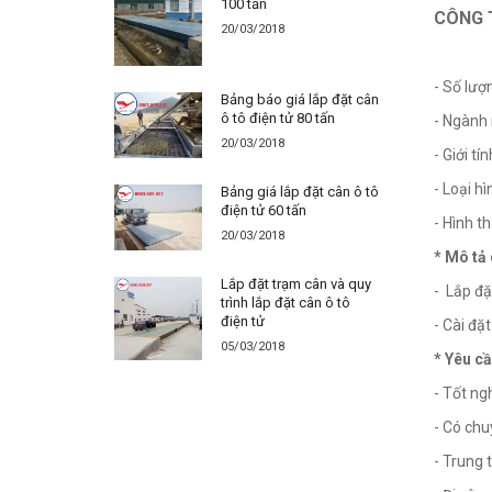
100 tấn
CÔNG 
20/03/2018
- Số lượ
Bảng báo giá lắp đặt cân
ô tô điện tử 80 tấn
- Ngành 
20/03/2018
- Giới tí
- Loại h
Bảng giá lắp đặt cân ô tô
điện tử 60 tấn
- Hình t
20/03/2018
* Mô tả 
Lắp đặt trạm cân và quy
- Lắp đặ
trình lắp đặt cân ô tô
điện tử
- Cài đặ
05/03/2018
* Yêu cầ
- Tốt ng
- Có chu
- Trung 