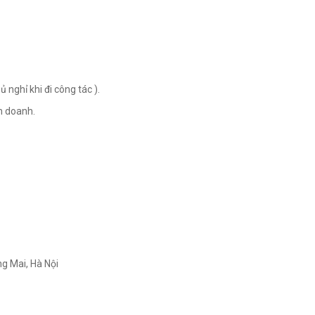
nghỉ khi đi công tác ).
h doanh.
g Mai, Hà Nội