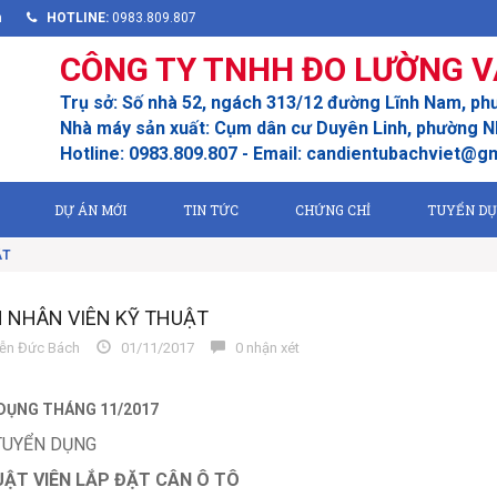
m
HOTLINE:
0983.809.807
CÔNG TY TNHH ĐO LƯỜNG V
Trụ sở: Số nhà 52, ngách 313/12 đường Lĩnh Nam, ph
Nhà máy sản xuất: Cụm dân cư Duyên Linh, phường Nh
Hotline: 0983.809.807 - Email: candientubachviet@g
DỰ ÁN MỚI
TIN TỨC
CHỨNG CHỈ
TUYỂN D
ẬT
 NHÂN VIÊN KỸ THUẬT
n Đức Bách
01/11/2017
0 nhận xét
DỤNG THÁNG 11/2017
 TUYỂN DỤNG
UẬT VIÊN LẮP ĐẶT CÂN Ô TÔ