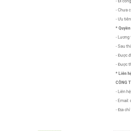
- Đi côn
- Chưa c
- Ưu tiê
* Quyền 
- Lương 
- Sau th
- Được đ
- Được 
* Liên h
CÔNG T
- Liên h
- Email
- Địa ch