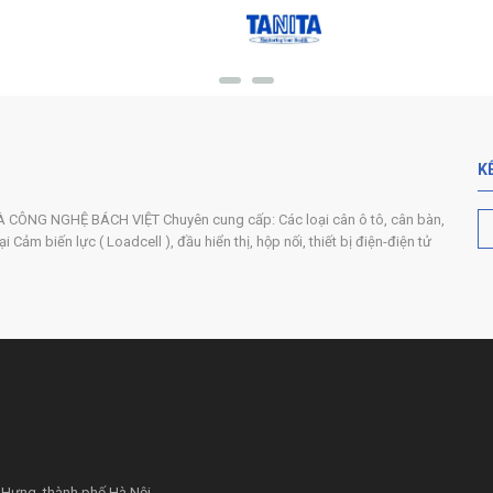
K
ÔNG NGHỆ BÁCH VIỆT Chuyên cung cấp: Các loại cân ô tô, cân bàn,
 Cảm biến lực ( Loadcell ), đầu hiển thị, hộp nối, thiết bị điện-điện tử
 Hưng, thành phố Hà Nội