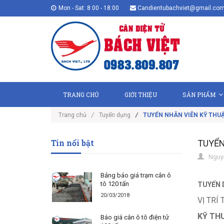
Mon - Sat: 8:00 - 18:00
Candientubachviet@gmail.co
TRANG CHỦ
GIỚI THIỆU
SẢN PHẨM
Trang chủ
/
Tuyển dụng
/
TUYỂN NHÂN VIÊN KỸ THU
Tin nổi bật
TUYỂN
Nguyễ
Bảng báo giá trạm cân ô
tô 120 tấn
TUYỂN 
20/03/2018
VỊ TRÍ
KỸ TH
Báo giá cân ô tô điện tử