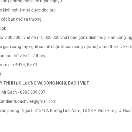
g tác ( nhưng thời gian ngắn ngày )
ó kinh nghiệm sẽ được đào tạo
n các bạn mới ra trường.
lợi:
từ 7.000.000 vnđ đến 10.000.000 vnđ ( bao gồm: điện thoại + ăn uống, ngủ 
ời gian cứng tay nghề có thể nhận khoán công việc hoặc làm thêm về kin
ào tạo thử việc 1- 2 tháng.
tham gia BHXH, BHYT
ệ
Y TNHH ĐO LƯỜNG VÀ CÔNG NGHỆ BÁCH VIỆT
ệ: Mr Bách - 0983.809.807
: candientubachviet@gmail.com
ỉ văn phòng:
: Ngách 313/12, Đường Lĩnh Nam, Tổ 23 P. Vĩnh Hưng, Q. Hoàn