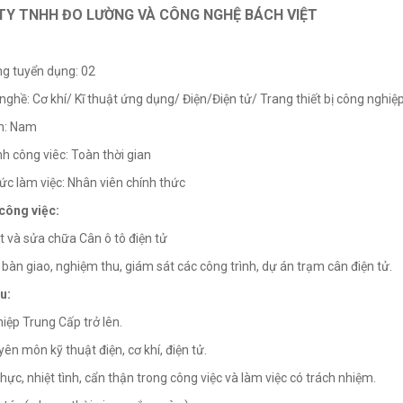
TY TNHH ĐO LƯỜNG VÀ CÔNG NGHỆ BÁCH VIỆT
ng tuyển dụng: 02
nghề: Cơ khí/ Kĩ thuật ứng dụng/ Điện/Điện tử/ Trang thiết bị công nghiệ
nh: Nam
ình công viêc: Toàn thời gian
hức làm việc: Nhân viên chính thức
công việc:
t và sửa chữa Cân ô tô điện tử
t bàn giao, nghiệm thu, giám sát các công trình, dự án trạm cân điện tử.
u:
hiệp Trung Cấp trở lên.
yên môn kỹ thuật điện, cơ khí, điện tử.
thực, nhiệt tình, cẩn thận trong công việc và làm việc có trách nhiệm.