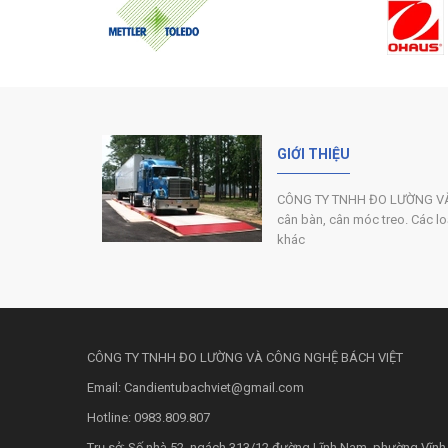
GIỚI THIỆU
CÔNG TY TNHH ĐO LƯỜNG VÀ C
cân bàn, cân móc treo. Các loại
khác
CÔNG TY TNHH ĐO LƯỜNG VÀ CÔNG NGHỆ BÁCH VIỆT
Email: Candientubachviet@gmail.com
Hotline: 0983.809.807
Trụ sở: Số nhà 52, ngách 313/12 đường Lĩnh Nam, phường Vĩnh