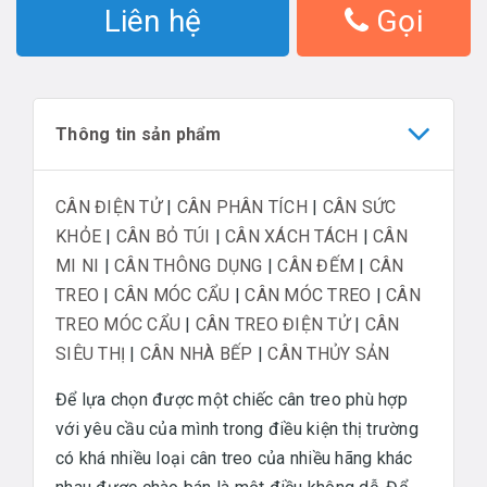
Liên hệ
Gọi
Thông tin sản phẩm
CÂN ĐIỆN TỬ
|
CÂN PHÂN TÍCH
|
CÂN SỨC
KHỎE
|
CÂN BỎ TÚI
|
CÂN XÁCH TÁCH
|
CÂN
MI NI
|
CÂN THÔNG DỤNG
|
CÂN ĐẾM
|
CÂN
TREO
|
CÂN MÓC CẨU
|
CÂN MÓC TREO
|
CÂN
TREO MÓC CẨU
|
CÂN TREO ĐIỆN TỬ
|
CÂN
SIÊU THỊ
|
CÂN NHÀ BẾP
|
CÂN THỦY SẢN
Để lựa chọn được một chiếc cân treo phù hợp
với yêu cầu của mình trong điều kiện thị trường
có khá nhiều loại cân treo của nhiều hãng khác