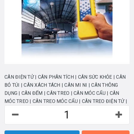
CÂN ĐIỆN TỬ | CÂN PHÂN TÍCH | CÂN SỨC KHỎE | CÂN
BỎ TÚI | CÂN XÁCH TÁCH | CÂN MI NI | CÂN THÔNG
DỤNG | CÂN ĐẾM | CÂN TREO | CÂN MÓC CẨU | CÂN
MÓC TREO | CÂN TREO MÓC CẨU | CÂN TREO ĐIỆN TỬ |