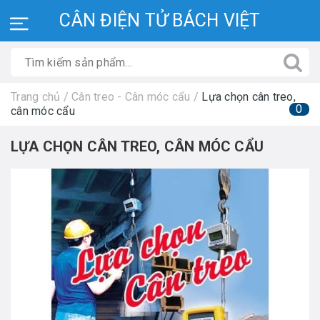
CÂN ĐIỆN TỬ BÁCH VIỆT
Trang chủ
/
Cân treo - Cân móc cẩu
/
Lựa chọn cân treo,
0
cân móc cẩu
LỰA CHỌN CÂN TREO, CÂN MÓC CẨU