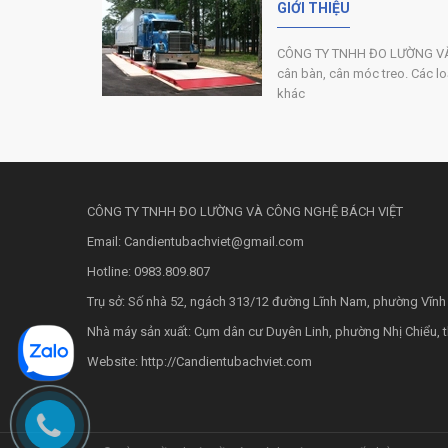
GIỚI THIỆU
CÔNG TY TNHH ĐO LƯỜNG VÀ C
cân bàn, cân móc treo. Các loại
khác
CÔNG TY TNHH ĐO LƯỜNG VÀ CÔNG NGHỆ BÁCH VIỆT
Email: Candientubachviet@gmail.com
Hotline: 0983.809.807
Trụ sở: Số nhà 52, ngách 313/12 đường Lĩnh Nam, phường Vĩnh
Nhà máy sản xuất: Cụm dân cư Duyên Linh, phường Nhị Chiểu, 
Website: http://Candientubachviet.com