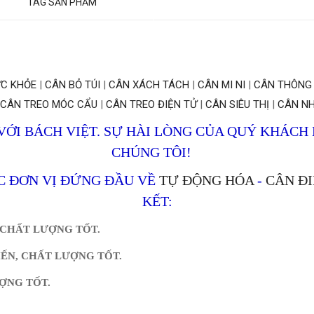
TAG SẢN PHẨM
C KHỎE
|
CÂN BỎ TÚI
|
CÂN XÁCH TÁCH
|
CÂN MI NI
|
CÂN THÔNG
CÂN TREO MÓC CẨU
|
CÂN TREO ĐIỆN TỬ
|
CÂN SIÊU THỊ
|
CÂN NH
ỚI BÁCH VIỆT. SỰ HÀI LÒNG CỦA QUÝ KHÁCH
CHÚNG TÔI!
C ĐƠN VỊ ĐỨNG ĐẦU VỀ
TỰ ĐỘNG HÓA
-
CÂN ĐI
KẾT:
 CHẤT LƯỢNG TỐT.
IẾN, CHẤT LƯỢNG TỐT.
ƯỢNG TỐT.