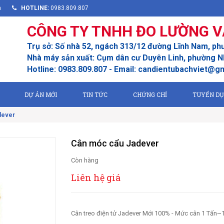
m
HOTLINE:
0983.809.807
CÔNG TY TNHH ĐO LƯỜNG V
Trụ sở: Số nhà 52, ngách 313/12 đường Lĩnh Nam, ph
Nhà máy sản xuất: Cụm dân cư Duyên Linh, phường Nh
Hotline: 0983.809.807 - Email: candientubachviet@g
DỰ ÁN MỚI
TIN TỨC
CHỨNG CHỈ
TUYỂN D
dever
Cân móc cẩu Jadever
Còn hàng
Liên hệ giá
Cân treo điện tử Jadever Mới 100% - Mức cân 1 Tấn~