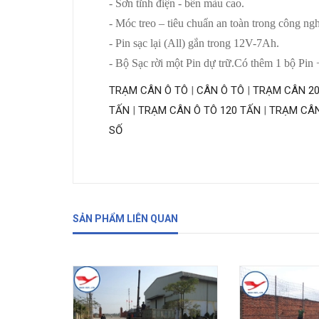
- Sơn tĩnh điện - bền màu cao.
- Móc treo – tiêu chuẩn an toàn trong công ng
- Pin sạc lại (All) gắn trong 12V-7Ah.
- Bộ Sạc rời một Pin dự trữ.Có thêm 1 bộ Pin +
TRẠM CÂN Ô TÔ
|
CÂN Ô TÔ
|
TRẠM CÂN 2
TẤN
|
TRẠM CÂN Ô TÔ 120 TẤN
|
TRẠM CÂN
SỐ
SẢN PHẨM LIÊN QUAN