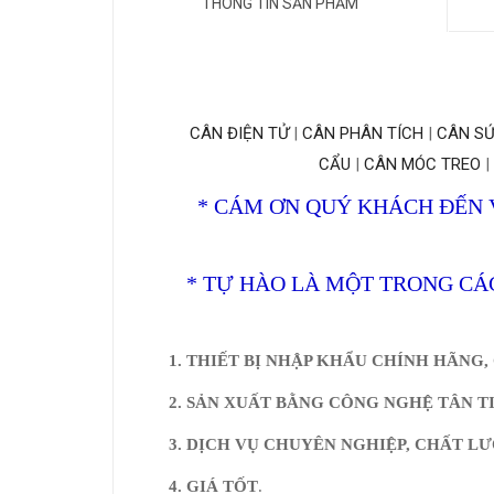
THÔNG TIN SẢN PHẨM
CÂN ĐIỆN TỬ
|
CÂN PHÂN TÍCH
|
CÂN SỨ
CẨU
|
CÂN MÓC TREO
|
* CÁM ƠN QUÝ KHÁCH ĐẾN V
* TỰ HÀO LÀ MỘT TRONG CÁ
1. THIẾT BỊ NHẬP KHẨU CHÍNH HÃNG,
2. SẢN XUẤT BẰNG CÔNG NGHỆ TÂN T
3. DỊCH VỤ CHUYÊN NGHIỆP, CHẤT L
4. GIÁ TỐT
.