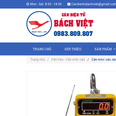
Mon - Sat: 8:00 - 18:00
Candientubachviet@gmail.co
TRANG CHỦ
GIỚI THIỆU
SẢN PHẨM
Trang chủ
/
Cân treo - Cân móc cẩu
/
Cân móc cẩu Ja