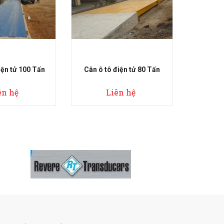
iện tử 100 Tấn
Cân ô tô điện tử 80 Tấn
Cân ô 
ên hệ
Liên hệ