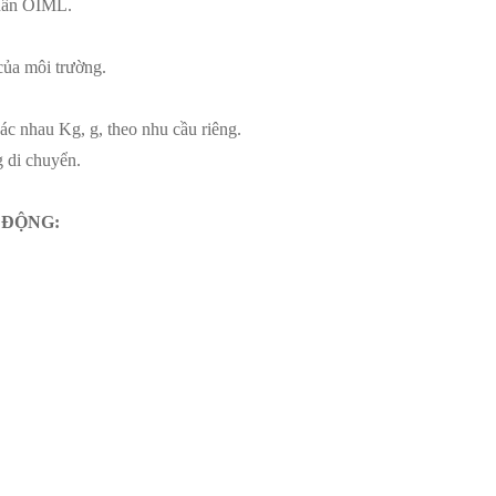
chuẩn OIML.
của môi trường.
ác nhau Kg, g, theo nhu cầu riêng.
g di chuyển.
 ĐỘNG: