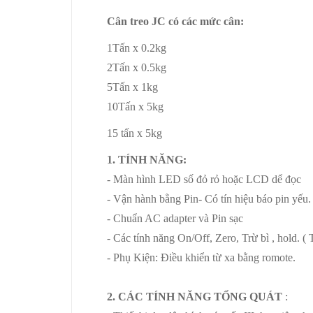
Cân treo JC có các mức cân:
1Tấn x 0.2kg
20 tan 25tan
2Tấn x 0.5kg
20 tan 25tan
5Tấn x 1kg
tan 25tan
10Tấn x 5kg
20 tan 25tan
15 tấn x 5kg
20 tan 25tan
1. TÍNH NĂNG:
- Màn hình LED số đỏ rỏ hoặc LCD dể đọc
- Vận hành bằng Pin- Có tín hiệu báo pin yếu.
- Chuẩn AC adapter và Pin sạc
- Các tính năng On/Off, Zero, Trừ bì , hold. (
- Phụ Kiện: Điều khiển từ xa bằng romote.
2. CÁC TÍNH NĂNG TỔNG QUÁT
: