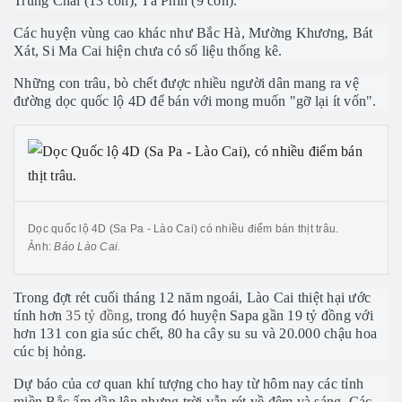
Trung Chải (13 con), Tả Phìn (9 con).
Các huyện vùng cao khác như Bắc Hà, Mường Khương, Bát
Xát, Si Ma Cai hiện chưa có số liệu thống kê.
Những con trâu, bò chết được nhiều người dân mang ra vệ
đường dọc quốc lộ 4D để bán với mong muốn "gỡ lại ít vốn".
Dọc quốc lộ 4D (Sa Pa - Lào Cai) có nhiều điểm bán thịt trâu.
Ảnh:
Báo Lào Cai.
Trong đợt rét cuối tháng 12 năm ngoái, Lào Cai thiệt hại ước
tính hơn
35 tỷ đồng
, trong đó huyện Sapa gần 19 tỷ đồng với
hơn 131 con gia súc chết, 80 ha cây su su và 20.000 chậu hoa
cúc bị hỏng.
Dự báo của cơ quan khí tượng cho hay từ hôm nay các tỉnh
miền Bắc ấm dần lên nhưng trời vẫn rét về đêm và sáng. Các