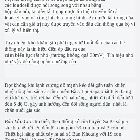
các
loadcell
được nối song song với nhau bằng
hộp đầu nối, tại đây tải trọng được tín hiệu truyền từ các
loadcell vào và cộng lại chia trung bình sẽ ra mức tải trọng của
vật cần cân giá trị này được truyền vào đầu cân thông qua bộ vi
xử lý và hiển thị.
Tuy nhiên, khó khăn gặp phải ngay từ buổi đầu của các hệ
thống này là tín hiệu điện áp đầu ra của
cảm biến lực
rất nhỏ (thường không quá 30mV). Tín hiệu nhỏ
như vậy dễ dàng bị ảnh hưởng của
Đợt không khí lạnh cường độ mạnh kéo dài gần tuần khiến
nhiệt độ giảm sâu các tỉnh miền Bắc. Tại Sapa xuất hiện băng
giá khá dày, trời rét hại đến rét hại nặng, nhiệt độ phổ biến từ 1
đến 5 độ C, gây ảnh hưởng đến đời sống người dân, nhất là
chăn nuôi gia súc.
Báo Lào Cai
cho biết, theo thống kê của huyện Sa Pa số gia
súc bị chết rét lên đến 62 con gồm 59 con trâu và 3 con bò.
Thiệt hại nặng nhất xảy ra tại xã Bản Khoang với 19 con,