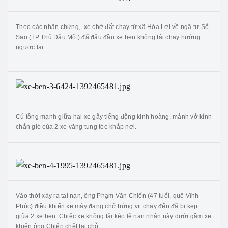
Theo các nhân chứng, xe chở đất chạy từ xã Hòa Lợi về ngã tư Sổ
Sao (TP Thủ Dầu Một) đã đấu đầu xe ben không tải chạy hướng
ngược lại.
Cú tông mạnh giữa hai xe gây tiếng động kinh hoàng, mảnh vở kính
chắn gió của 2 xe văng tung tóe khắp nơi.
Vào thời xảy ra tai nạn, ông Phạm Văn Chiến (47 tuổi, quê Vĩnh
Phúc) điều khiển xe máy đang chở trứng vịt chạy đến đã bị kẹp
giữa 2 xe ben. Chiếc xe không tải kéo lê nạn nhân này dưới gầm xe
khiến ông Chiến chết tại chỗ.