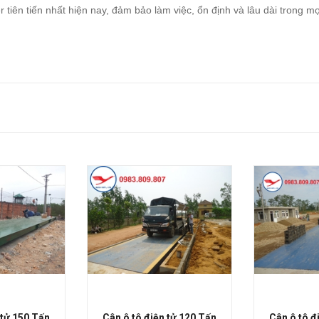
iên tiến nhất hiện nay, đảm bảo làm việc, ổn định và lâu dài trong mọ
 tử 150 Tấn
Cân ô tô điện tử 120 Tấn
Cân ô tô đ