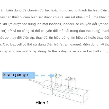
ị cảm biến dùng để chuyển đổi lực hoặc trọng lượng thành tín hiệu điện
.
nay các thiết bị cảm biến lực được chia ra làm rất nhiều mẫu mã khá
 khi lực được tác dụng lên một loadcell, loadcell sẽ chuyển đổi lực tác
cer) bởi vì nó cũng có thể chuyển đổi một tải trọng (lực tác dụng) thành
một sự thay đổi điện áp, thay đổi tín hiệu dòng, tín hiệu số hoặc thay đổ
p. Các loadcell có thể sử dụng điện trở (strain gauge), điện dung, kỹ thu
 đáp ứng với một tải áp dụng. Vì thế ở đây, ta sẽ nói về loadcell sử dụ