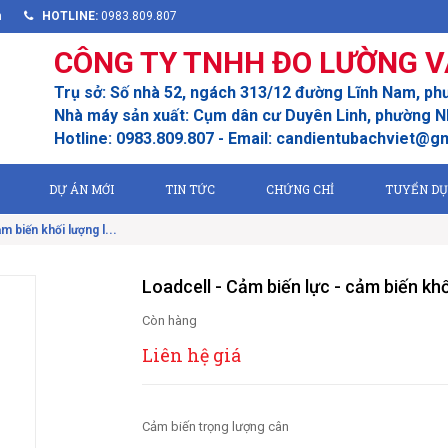
m
HOTLINE:
0983.809.807
CÔNG TY TNHH ĐO LƯỜNG V
Trụ sở: Số nhà 52, ngách 313/12 đường Lĩnh Nam, ph
Nhà máy sản xuất: Cụm dân cư Duyên Linh, phường Nh
Hotline: 0983.809.807 - Email: candientubachviet@g
DỰ ÁN MỚI
TIN TỨC
CHỨNG CHỈ
TUYỂN D
m biến khối lượng l...
Loadcell - Cảm biến lực - cảm biến khối
Còn hàng
Liên hệ giá
Cảm biến trọng lượng cân