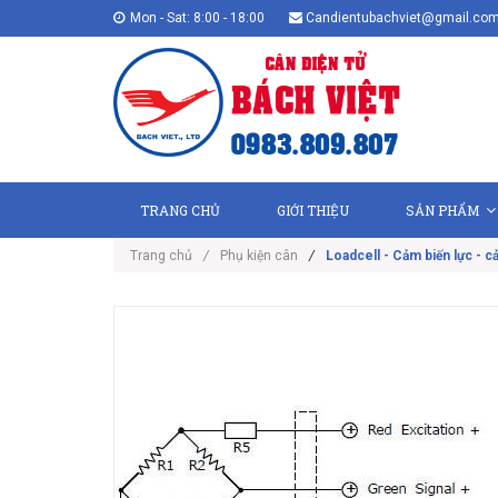
Mon - Sat: 8:00 - 18:00
Candientubachviet@gmail.co
TRANG CHỦ
GIỚI THIỆU
SẢN PHẨM
Trang chủ
/
Phụ kiện cân
/
Loadcell - Cảm biến lực - cả