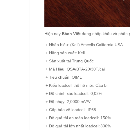
Hiện nay
Bách Việt
đang nhập khẩu và phân ph
+ Nhãn hiêu: (Keli) Amcells California USA
+ Hãng sản xuất: Keli
+ Sản xuất tại Trung Quốc
+ Mã Hiệu: QSA/BTA-20/30T/cái
+ Tiêu chuẩn: OIML
+ Kiểu loadcell thế hệ mới: Cầu bi
+ Độ chính xác loadcell: 0,02%
+ Độ nhạy: 2,0000 mV/V
+ Cấp bảo vệ loadcell: IP68
+ Độ quá tải an toàn loadcell: 150%
+ Độ quá tải lớn nhất loadcell:300%