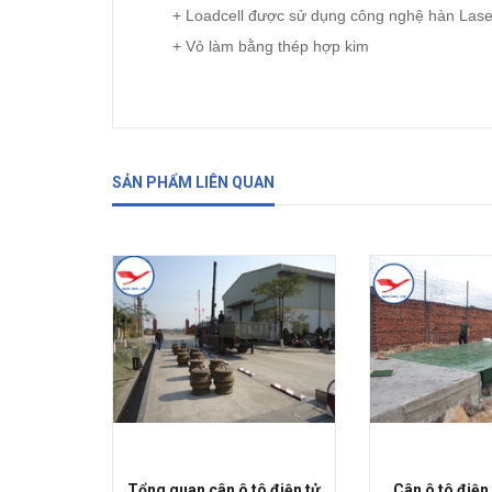
+ Loadcell được sử dụng công nghệ hàn Laser t
+ Vỏ làm bằng thép hợp kim
SẢN PHẨM LIÊN QUAN
Tổng quan cân ô tô điện tử
Cân ô tô điện