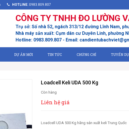
m
HOTLINE:
0983.809.807
CÔNG TY TNHH ĐO LƯỜNG V
Trụ sở: Số nhà 52, ngách 313/12 đường Lĩnh Nam, ph
Nhà máy sản xuất: Cụm dân cư Duyên Linh, phường Nh
Hotline: 0983.809.807 - Email: candientubachviet@g
DỰ ÁN MỚI
TIN TỨC
CHỨNG CHỈ
TUYỂN D
Loadcell Keli UDA 500 Kg
Còn hàng
Liên hệ giá
Loadcell UDA 500 Kg hãng sản xuất keli Trung Quốc