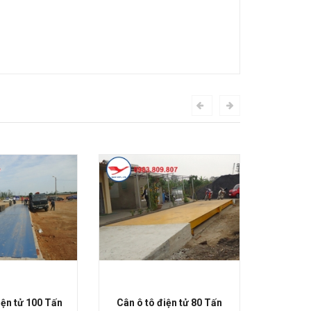
iện tử 100 Tấn
Cân ô tô điện tử 80 Tấn
Cân ô 