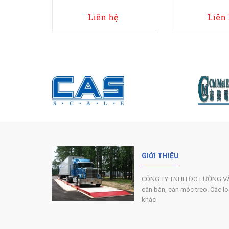
Liên hệ
Liên
GIỚI THIỆU
CÔNG TY TNHH ĐO LƯỜNG VÀ C
cân bàn, cân móc treo. Các loại
khác