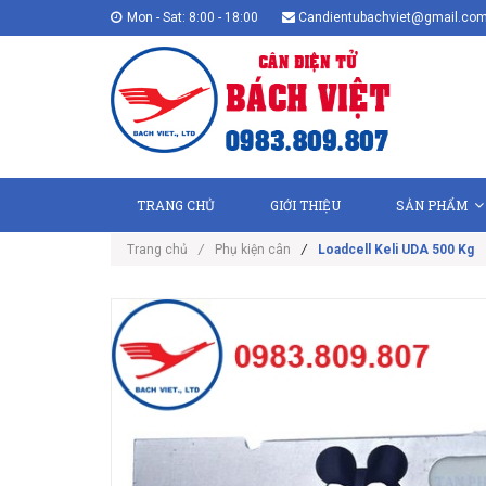
Mon - Sat: 8:00 - 18:00
Candientubachviet@gmail.co
TRANG CHỦ
GIỚI THIỆU
SẢN PHẨM
Trang chủ
/
Phụ kiện cân
/
Loadcell Keli UDA 500 Kg