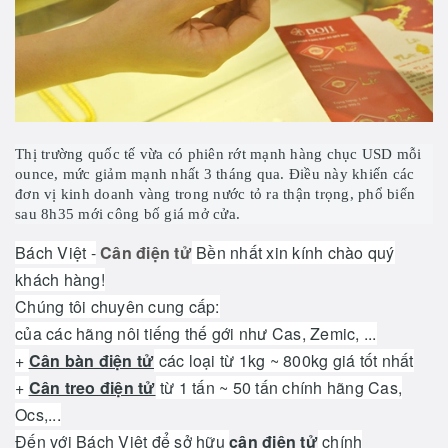
Thị trường quốc tế vừa có phiên rớt mạnh hàng chục USD mỗi
ounce, mức giảm mạnh nhất 3 tháng qua. Điều này khiến các
đơn vị kinh doanh vàng trong nước tỏ ra thận trọng, phổ biến
sau 8h35 mới công bố giá mở cửa.
Bách Việt -
Cân điện tử
Bền nhất xin kính chào quý
khách hàng!
Chúng tôi chuyên cung cấp:
của các hãng nôi tiếng thế gới như Cas, Zemic, ...
+
Cân bàn điện tử
các loại từ 1kg ~ 800kg giá tốt nhất
+
Cân treo điện tử
từ 1 tấn ~ 50 tấn chính hãng Cas,
Ocs,...
Đến với Bách Việt để sở hữu
cân điện tử
chính