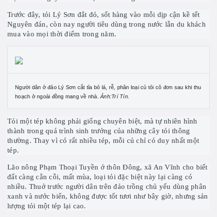
Trước đây, tỏi Lý Sơn đắt đỏ, sốt hàng vào mỗi dịp cận kề tết
Nguyên đán, còn nay người tiêu dùng trong nước lẫn du khách
mua vào mọi thời điểm trong năm.
Người dân ở đảo Lý Sơn cắt tỉa bỏ lá, rễ, phân loại củ tỏi cô đơn sau khi thu
hoạch ở ngoài đồng mang về nhà.
Ảnh:Trí Tín.
Tỏi một tép không phải giống chuyên biệt, mà tự nhiên hình
thành trong quá trình sinh trưởng của những cây tỏi thông
thường. Thay vì có rất nhiều tép, mỗi củ chỉ có duy nhất một
tép.
Lão nông Phạm Thoại Tuyền ở thôn Đông, xã An Vĩnh cho biết
đ
ất càng cằn cỗi, mất mùa, loại tỏi đặc biệt này lại càng có
nhiều. T
huở trước người dân trên đảo trồng chủ yếu dùng phân
xanh và nước biển, không được tốt tươi như bây giờ, nhưng sản
lượng tỏi một tép lại cao.