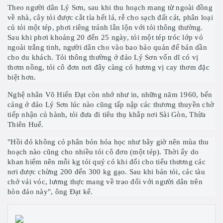
Theo người dân Lý Sơn, sau khi thu hoạch mang từ ngoài đồng
về nhà, cây tỏi được cắt tỉa hết lá, rễ cho sạch đất cát, phân loại
củ tỏi một tép, phơi riêng tránh lẫn lộn với tỏi thông thường.
Sau khi phơi khoảng 20 đến 25 ngày, tỏi một tép tróc lớp vỏ
ngoài trắng tinh, người dân cho vào bao bảo quản để bán dần
cho du khách. Tỏi thông thường ở đảo Lý Sơn vốn dĩ có vị
thơm nồng, tỏi cô đơn nơi đây càng có hương vị cay thơm đặc
biệt hơn.
Nghệ nhân Võ Hiển Đạt còn nhớ như in, những năm 1960, bến
cảng ở đảo Lý Sơn lúc nào cũng tấp nập các thương thuyền chờ
tiếp nhận củ hành, tỏi đưa đi tiêu thụ khắp nơi Sài Gòn, Thừa
Thiên Huế.
"Hồi đó không có phân bón hóa học như bây giờ nên mùa thu
hoạch nào cũng cho nhiều tỏi cô đơn (một tép). Thời ấy do
khan hiếm nên mỗi kg tỏi quý có khi đổi cho tiểu thương các
nơi được chừng 200 đến 300 kg gạo. Sau khi bán tỏi, các tàu
chở vải vóc, lương thực mang về trao đổi với người dân trên
hòn đảo này", ông Đạt kể.