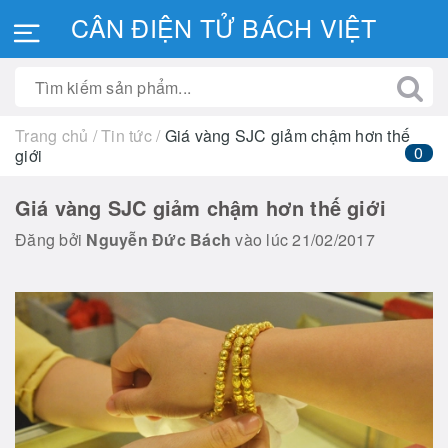
CÂN ĐIỆN TỬ BÁCH VIỆT
Trang chủ
/
Tin tức
/
Giá vàng SJC giảm chậm hơn thế
0
giới
Giá vàng SJC giảm chậm hơn thế giới
Đăng bởi
Nguyễn Đức Bách
vào lúc 21/02/2017