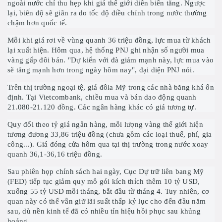
ngoài nước chỉ thu hẹp khi giá thế giới diễn biến tăng. Ngược
lại, biên độ sẽ giãn ra do tốc độ điều chỉnh trong nước thường
chậm hơn quốc tế.
Mỗi khi giá rơi về vùng quanh 36 triệu đồng, lực mua từ khách
lại xuất hiện. Hôm qua, hệ thống PNJ ghi nhận số người mua
vàng gấp đôi bán. "Dự kiến với đà giảm mạnh này, lực mua vào
sẽ tăng mạnh hơn trong ngày hôm nay", đại diện PNJ nói.
Trên thị trường ngoại tệ, giá đôla Mỹ trong các nhà băng khá ổn
định. Tại Vietcombank, chiều mua và bán
dao động quanh
21.080-21.120 đồng. Các ngân hàng khác có giá tương tự.
Quy đổi theo tỷ giá ngân hàng, mỗi lượng vàng thế giới hiện
tương đương 33,86 triệu đồng (chưa gồm các loại thuế, phí, gia
công...). Giá đóng cửa hôm qua tại thị trường trong nước xoay
quanh 36,1-36,16 triệu đồng.
Sau phiên họp chính sách hai ngày, Cục Dự trữ liên bang Mỹ
(FED) tiếp tục giảm quy mô gói kích thích thêm 10 tỷ USD,
xuống 55 tỷ USD mỗi tháng, bắt đầu từ tháng 4. Tuy nhiên, cơ
quan này có thể vẫn giữ lãi suất thấp kỷ lục cho đến đầu năm
sau, dù nền kinh tế đã có nhiều tín hiệu hồi phục sau khủng
hoảng.