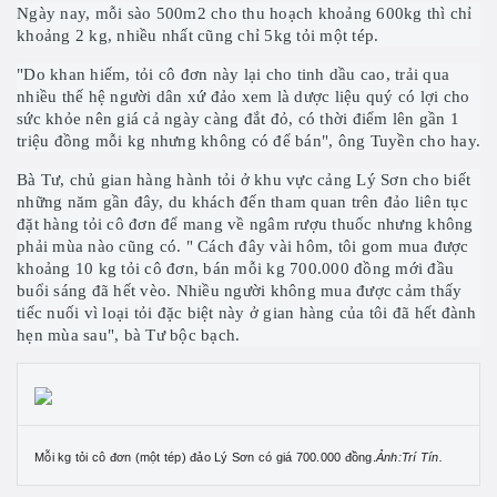
Ngày nay, mỗi sào 500m2 cho thu hoạch khoảng 600kg thì chỉ
khoảng 2 kg, nhiều nhất cũng chỉ 5kg tỏi một tép.
"Do khan hiếm, tỏi cô đơn này lại cho tinh dầu cao, trải qua
nhiều thế hệ người dân xứ đảo xem là dược liệu quý có lợi cho
sức khỏe nên giá cả ngày càng đắt đỏ, có thời điểm lên gần 1
triệu đồng mỗi kg nhưng không có để bán", ông Tuyền cho hay.
Bà Tư, chủ gian hàng hành tỏi ở khu vực cảng Lý Sơn cho biết
những năm gần đây, du khách đến tham quan trên đảo liên tục
đặt hàng tỏi cô đơn để mang về ngâm rượu thuốc nhưng không
phải mùa nào cũng có. " Cách đây vài hôm, tôi gom mua được
khoảng 10 kg tỏi cô đơn, bán mỗi kg 700.000 đồng mới đầu
buổi sáng đã hết vèo. Nhiều người không mua được cảm thấy
tiếc nuối vì loại tỏi đặc biệt này ở gian hàng của tôi đã hết đành
hẹn mùa sau", bà Tư bộc bạch.
Mỗi kg tỏi cô đơn (một tép) đảo Lý Sơn có giá 700.000 đồng.
Ảnh:Trí Tín.