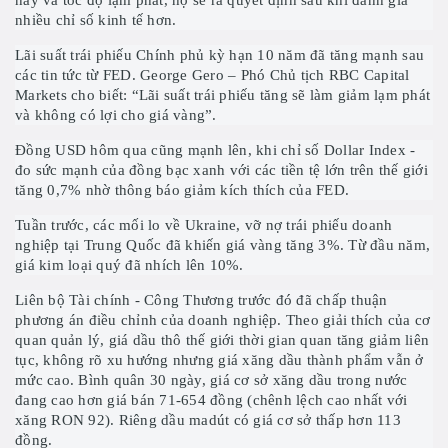
này và tốc độ lạm phát, họ sẽ ra quyết định sau khi đánh giá
nhiều chỉ số kinh tế hơn.
Lãi suất trái phiếu Chính phủ kỳ hạn 10 năm đã tăng mạnh sau
các tin tức từ FED. George Gero – Phó Chủ tịch RBC Capital
Markets cho biết: “Lãi suất trái phiếu tăng sẽ làm giảm lạm phát
và không có lợi cho giá vàng”.
Đồng USD hôm qua cũng mạnh lên, khi chỉ số Dollar Index -
đo sức mạnh của đồng bạc xanh với các tiền tệ lớn trên thế giới
tăng 0,7% nhờ thông báo giảm kích thích của FED.
Tuần trước, các mối lo về Ukraine, vỡ nợ trái phiếu doanh
nghiệp tại Trung Quốc đã khiến giá vàng tăng 3%. Từ đầu năm,
giá kim loại quý đã nhích lên 10%.
Liên bộ Tài chính - Công Thương trước đó đã chấp thuận
phương án điều chỉnh của doanh nghiệp. Theo giải thích của cơ
quan quản lý, giá dầu thô thế giới thời gian quan tăng giảm liên
tục, không rõ xu hướng nhưng giá xăng dầu thành phẩm vẫn ở
mức cao. Bình quân 30 ngày, giá cơ sở xăng dầu trong nước
đang cao hơn giá bán 71-654 đồng (chênh lệch cao nhất với
xăng RON 92). Riêng dầu madút có giá cơ sở thấp hơn 113
đồng.