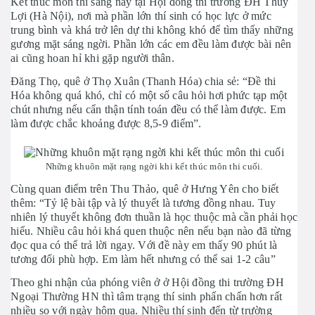
Kết thúc môn thi sáng nay tại Hội đồng thi trường ĐH Thủy
Lợi (Hà Nội), nơi mà phần lớn thí sinh có học lực ở mức
trung bình và khá trở lên dự thi không khó để tìm thấy những
gương mặt sáng ngời. Phần lớn các em đều làm được bài nên
ai cũng hoan hỉ khi gặp người thân.
Đăng Thọ, quê ở Thọ Xuân (Thanh Hóa) chia sẻ: “Đề thi
Hóa không quá khó, chỉ có một số câu hỏi hơi phức tạp một
chút nhưng nếu cẩn thận tính toán đều có thể làm được. Em
làm được chắc khoảng được 8,5-9 điểm”.
Những khuôn mặt rạng ngời khi kết thúc môn thi cuối.
Cùng quan điểm trên Thu Thảo, quê ở Hưng Yên cho biết
thêm: “Tỷ lệ bài tập và lý thuyết là tương đồng nhau. Tuy
nhiên lý thuyết không đơn thuần là học thuộc mà cần phải học
hiểu. Nhiều câu hỏi khá quen thuộc nên nếu bạn nào đã từng
đọc qua có thể trả lời ngay. Với đề này em thấy 90 phút là
tương đối phù hợp. Em làm hết nhưng có thể sai 1-2 câu”
Theo ghi nhận của phóng viên ở ở Hội đồng thi trường ĐH
Ngoại Thường HN thì tâm trạng thí sinh phấn chấn hơn rất
nhiều so với ngày hôm qua. Nhiều thí sinh đến từ trường