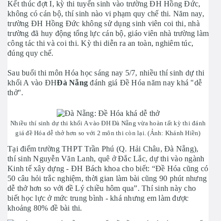
Kết thúc đợt I, kỳ thi tuyển sinh vào trường ĐH Hồng Đức,
không có cán bộ, thí sinh nào vi phạm quy chế thi. Năm nay,
trường ĐH Hồng Đức không sử dụng sinh viên coi thi, nhà
trường đã huy động tổng lực cán bộ, giáo viên nhà trường làm
công tác thi và coi thi. Kỳ thi diễn ra an toàn, nghiêm túc,
đúng quy chế.
Sau buổi thi môn Hóa học sáng nay 5/7, nhiều thí sinh dự thi
khối A vào ĐH
Đà Nẵng
đánh giá Đề Hóa năm nay khá "dễ
thở".
Nhiều thí sinh dự thi khối A vào ĐH Đà Nẵng vừa hoàn tất kỳ thi đánh
giá đề Hóa dễ thở hơn so với 2 môn thi còn lại. (Ảnh: Khánh Hiền)
Tại điểm trường THPT Trần Phú (Q. Hải Châu, Đà Nẵng),
thí sinh Nguyễn Văn Lanh, quê ở Đắc Lắc, dự thi vào ngành
Kinh tế xây dựng - ĐH Bách khoa cho biết: “Đề Hóa cũng có
50 câu hỏi trắc nghiệm, thời gian làm bài cũng 90 phút nhưng
dễ thở hơn so với đề Lý chiều hôm qua”. Thí sinh này cho
biết học lực ở mức trung bình - khá nhưng em làm được
khoảng 80% đề bài thi.