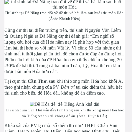
Thí sinh tại Đà Nẵng trao đổi về đề thi và bài làm sau buổi thi môn Hóa.
(Ảnh: Khánh Hiền)
Cũng dự thi tại điểm trường trên, thí sinh Nguyễn Văn Liêm
từ Quảng Ngãi ra Đà Nẵng dự thi đánh giá: “Em nghĩ số
lượng câu hỏi của đề Hóa năm nay là phù hợp với thời gian
làm bài thi hơn so với môn Vật lý. Vì cũng 50 câu nhưng thí
sinh mất ít thời gian phân tích để chọn được đáp án đúng hơn.
Phần câu hỏi khó của đề Hóa theo em thấy chiếm khoảng 20
-30% đề bài thi. Trong cả ba môn Toán, Lý, Hóa thì em làm
được bài môn Hóa hơn cả”.
Tại cụm thi
Cần Thơ
, sau khi thi xong môn Hóa học khối A,
theo ghi nhận chung của PV
Dân trí
tại các điểm thi, hầu hết
thí sinh cho biết, đề Hóa dài, không dễ ăn điểm cao.
Thí sinh cụm Cần Thơ vẫn đầy tâm trạng sau khi thi xong môn Hóa học
và Tiếng Anh vì đề không dễ ăn. (Ảnh: Huỳnh Hải)
Khảo sát của PV tại một số điểm thi như THPT Châu Văn
Liêm, THCS Đoàn Thị Điểm, Tiểu học Mạc Đỉnh Chi, Tiểu