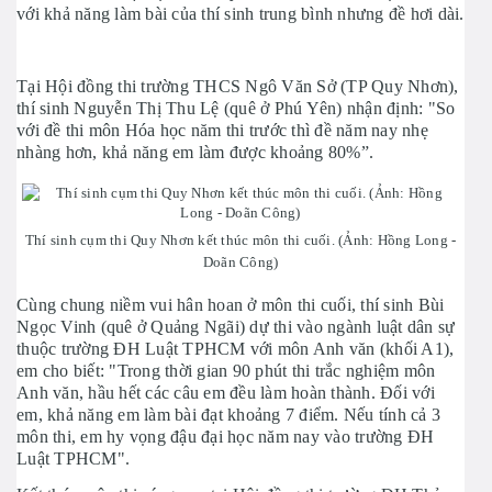
với khả năng làm bài của thí sinh trung bình nhưng đề hơi dài.
Tại Hội đồng thi trường THCS Ngô Văn Sở (TP Quy Nhơn),
thí sinh Nguyễn Thị Thu Lệ (quê ở Phú Yên) nhận định: "So
với đề thi môn Hóa học năm thi trước thì đề năm nay nhẹ
nhàng hơn, khả năng em làm được khoảng 80%”.
Thí sinh cụm thi Quy Nhơn kết thúc môn thi cuối. (Ảnh: Hồng Long -
Doãn Công)
Cùng chung niềm vui hân hoan ở môn thi cuối, thí sinh Bùi
Ngọc Vinh (quê ở Quảng Ngãi) dự thi vào ngành luật dân sự
thuộc trường ĐH Luật TPHCM với môn Anh văn (khối A1),
em cho biết: "Trong thời gian 90 phút thi trắc nghiệm môn
Anh văn, hầu hết các câu em đều làm hoàn thành. Đối với
em, khả năng em làm bài đạt khoảng 7 điểm. Nếu tính cả 3
môn thi, em hy vọng đậu đại học năm nay vào trường ĐH
Luật TPHCM".