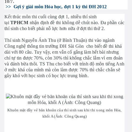
10/7.
>> Gợi ý giải môn Hóa học, đợt 1 kỳ thi ĐH 2012
Kết thúc môn thi cuối cùng đợt 1, nhiều thí sinh
tại
TPHCM
nhận định đề thi không dễ chút nào. Đa phần các
thí sinh cho biết phải nỗ lực hơn nữa ở đợt thi thứ 2.
Thí sinh Nguyễn Ánh Thu (ở Bình Thuận) thi vào ngành
Công nghệ thông tin trường ĐH Sài Gòn
cho biết đề thi khá
dài với 80 câu. Tuy vậy, em vẫn cố gắng làm hết bài nhưng
chỉ tự tin được 70%, còn 30% thì không chắc lắm vì em đoán
và đánh bừa thôi. TS Thu cho biết với trình độ môn tiếng Anh
ở mức khá của mình mà còn làm được 70% thì chắc chắn sẽ
gây khó với học sinh có học lực trung bình.
Khuôn mặt đầy vẻ băn khoăn của thí sinh sau khi thi xong môn Hóa,
khối A (Ảnh: Công Quang)