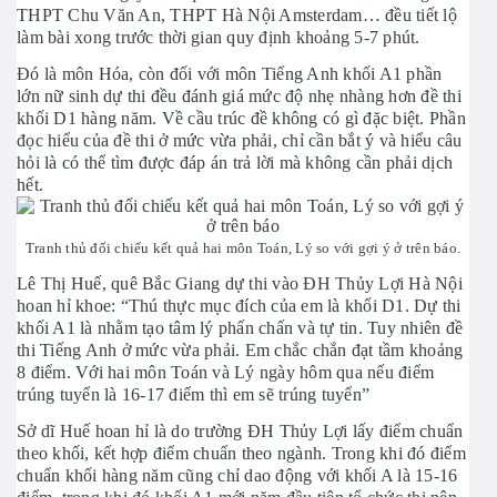
THPT Chu Văn An, THPT Hà Nội Amsterdam… đều tiết lộ
làm bài xong trước thời gian quy định khoảng 5-7 phút.
Đó là môn Hóa, còn đối với môn Tiếng Anh khối A1 phần
lớn nữ sinh dự thi đều đánh giá mức độ nhẹ nhàng hơn đề thi
khối D1 hàng năm. Về cầu trúc đề không có gì đặc biệt. Phần
đọc hiểu của đề thi ở mức vừa phải, chỉ cần bắt ý và hiểu câu
hỏi là có thể tìm được đáp án trả lời mà không cần phải dịch
hết.
Tranh thủ đối chiếu kết quả hai môn Toán, Lý so với gợi ý ở trên báo.
Lê Thị Huế, quê Bắc Giang dự thi vào ĐH Thủy Lợi Hà Nội
hoan hỉ khoe: “Thú thực mục đích của em là khối D1. Dự thi
khối A1 là nhằm tạo tâm lý phấn chấn và tự tin. Tuy nhiên đề
thi Tiếng Anh ở mức vừa phải. Em chắc chắn đạt tầm khoảng
8 điểm. Với hai môn Toán và Lý ngày hôm qua nếu điểm
trúng tuyển là 16-17 điểm thì em sẽ trúng tuyển”
Sở dĩ Huế hoan hỉ là do trường ĐH Thủy Lợi lấy điểm chuẩn
theo khối, kết hợp điểm chuẩn theo ngành. Trong khi đó điểm
chuẩn khối hàng năm cũng chỉ dao động với khối A là 15-16