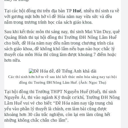
Tại các hội đồng thi trên địa bàn TP
Huế
, nhiều thí sinh ra về
với gương mặt hớn hở vì đề Hóa năm nay vừa sức và đều
nằm trong trương trình học của sách giáo khoa.
Sau khi kết thúc môn thi sáng nay, thí sinh Mai Văn Duy, quê
Quảng Bình thi tại hội đồng thi Trường ĐH Nông Lâm Huế
cho biết, đề Hóa năm nay đều nằm trong chương trình của
sách giáo khoa, đề không khó lắm nếu bạn nào học chắc lý
thuyết của môn Hóa thì cũng làm được khoảng 7 điểm hoặc
hơn nữa.
Các thí sinh hớn hở ra về sau khí kết thúc môn hóa sáng nay tại hội
đồng thi Trường ĐH Nông Lâm Huế. (Ảnh: Ngọc Thụ)
Tại hội đồng thi Trường THPT Nguyễn Huế (Huế), thí sinh
Nguyễn Ái, thi vào ngành Kỹ thuật cơ khí, Trường ĐH Nông
Lâm Huế vui vẻ cho biết: “Đề Hóa năm nay tập trung chủ
yếu vào phần lý thuyết là chính, em làm bài cũng được
khoảng hơn 30 câu trắc nghiệm, còn lại em làm cũng hết
những không chắc chắn cho lắm”.