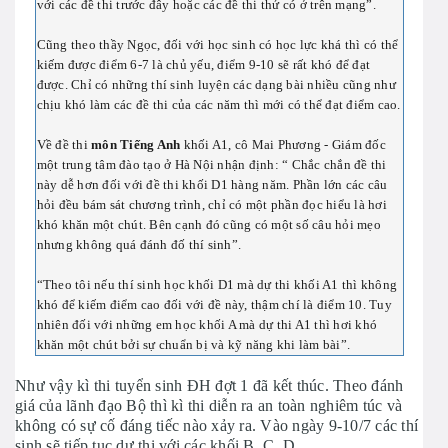
với các đề thi trước đây hoặc các đề thi thử có ở trên mạng”.
Cũng theo thầy Ngọc, đối với học sinh có học lực khá thì có thể
kiếm được điểm 6-7 là chủ yếu, điểm 9-10 sẽ rất khó để đạt
được. Chỉ có những thí sinh luyện các dạng bài nhiều cũng như
chịu khó làm các đề thi của các năm thì mới có thể đạt điểm cao.
Về đề thi
môn Tiếng Anh
khối A1, cô Mai Phương - Giám đốc
một trung tâm đào tạo ở Hà Nội nhận định: “ Chắc chắn đề thi
này dễ hơn đối với đề thi khối D1 hàng năm. Phần lớn các câu
hỏi đều bám sát chương trình, chỉ có một phần đọc hiểu là hơi
khó khăn một chút. Bên cạnh đó cũng có một số câu hỏi mẹo
nhưng không quá đánh đố thí sinh”.
“Theo tôi nếu thí sinh học khối D1 mà dự thi khối A1 thì không
khó để kiếm điểm cao đối với đề này, thậm chí là điểm 10. Tuy
nhiên đối với những em học khối A mà dự thi A1 thì hơi khó
khăn một chút bởi sự chuẩn bị và kỹ năng khi làm bài”.
Như vậy kì thi tuyển sinh ĐH đợt 1 đã kết thúc. Theo đánh
giá của lãnh đạo Bộ thì kì thi diễn ra an toàn nghiêm túc và
không có sự cố đáng tiếc nào xảy ra. Vào ngày 9-10/7 các thí
sinh sẽ tiếp tục dự thi với các khối B, C, D.