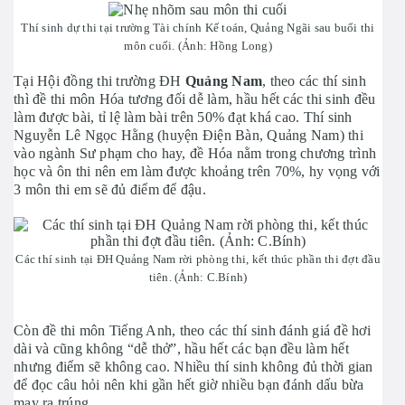
Thí sinh dự thi tại trường Tài chính Kế toán, Quảng Ngãi sau buổi thi
môn cuối. (Ảnh: Hồng Long)
Tại Hội đồng thi trường ĐH
Quảng Nam
, theo các thí sinh
thì đề thi môn Hóa tương đối dễ làm, hầu hết các thi sinh đều
làm được bài, tỉ lệ làm bài trên 50% đạt khá cao. Thí sinh
Nguyễn Lê Ngọc Hằng (huyện Điện Bàn, Quảng Nam) thi
vào ngành Sư phạm cho hay, đề Hóa nằm trong chương trình
học và ôn thi nên em làm được khoảng trên 70%, hy vọng với
3 môn thi em sẽ đủ điểm để đậu.
Các thí sinh tại ĐH Quảng Nam rời phòng thi, kết thúc phần thi đợt đầu
tiên. (Ảnh: C.Bính)
Còn đề thi môn Tiếng Anh, theo các thí sinh đánh giá đề hơi
dài và cũng không “dễ thở”, hầu hết các bạn đều làm hết
nhưng điểm sẽ không cao. Nhiều thí sinh không đủ thời gian
để đọc câu hỏi nên khi gần hết giờ nhiều bạn đánh dấu bừa
may ra trúng.