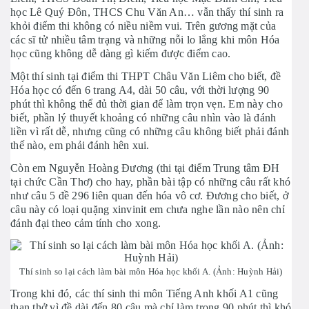
học Lê Quý Đôn, THCS Chu Văn An… vẫn thấy thí sinh ra
khỏi điểm thi không có niều niềm vui. Trên gương mặt của
các sĩ tử nhiều tâm trạng và những nỗi lo lắng khi môn Hóa
học cũng không dễ dàng gì kiếm được điểm cao.
Một thí sinh tại điểm thi THPT Châu Văn Liêm cho biết, đề
Hóa học có đến 6 trang A4, dài 50 câu, với thời lượng 90
phút thì không thể đủ thời gian để làm trọn vẹn. Em này cho
biết, phần lý thuyết khoảng có những câu nhìn vào là đánh
liền vì rất dễ, nhưng cũng có những câu không biết phải đánh
thế nào, em phải đánh hên xui.
Còn em Nguyễn Hoàng Đương (thi tại điểm Trung tâm ĐH
tại chức Cần Thơ) cho hay, phần bài tập có những câu rất khó
như câu 5 đề 296 liên quan đến hóa vô cơ. Đương cho biết, ở
câu này có loại quặng xinvinit em chưa nghe lần nào nên chỉ
đánh đại theo cảm tính cho xong.
Thí sinh so lại cách làm bài môn Hóa học khối A. (Ảnh: Huỳnh Hải)
Trong khi đó, các thí sinh thi môn Tiếng Anh khối A1 cũng
than thở vì đề dài đến 80 câu mà chỉ làm trong 90 phút thì khó