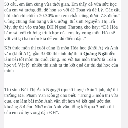
50 câu, em làm cũng vừa thời gian. Em thấy đề vừa sức học
của em và tương đối dễ hơn so với đề Toán và đề Lý. Các câu
hỏi khó chỉ chiếm 20-30% nên em chắc cũng được 7-8 điểm.”
Cùng chung tâm trạng với Cường, thí sinh Nguyễn Thị Trà
My, dự thi vào trường ĐH Ngoại Thương cho hay: “Đề Hóa
bám sát với chương trình học của em, hy vọng môn Hóa sẽ
vớt vát lại hai môn kia để em đủ điểm đậu.”
Kết thúc môn thi cuối cùng là môn Hóa học (khối A) và Anh
văn (khối A1), gần 3.000 thí sinh dự thi ở
Quảng Ngãi
đều
làm bài tốt môn thi cuối cùng. So với hai môn trước là Toán
học và Vật lý, nhiều thí sinh tự tin kết quả dự thi đại học của
mình.
Thí sinh Bùi Thị Ánh Nguyệt (quê ở huyện Sơn Tịnh, dự thi
trường ĐH Phạm Văn Đồng) cho biết: "Trong 3 môn thi vừa
qua, em làm bài môn Anh văn tốt hơn và kết quả ước đạt
khoảng 8 điểm. Nhờ môn Anh văn, tổng kết quả 3 môn thi
của em có hy vọng đậu ĐH".