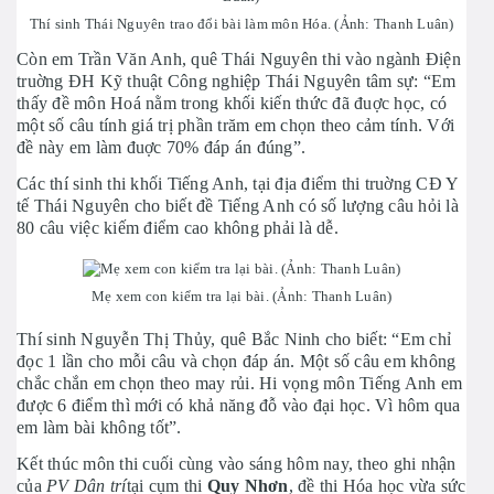
Thí sinh Thái Nguyên trao đổi bài làm môn Hóa. (Ảnh: Thanh Luân)
Còn em Trần Văn Anh, quê Thái Nguyên thi vào ngành Điện
truờng ĐH Kỹ thuật Công nghiệp Thái Nguyên tâm sự: “Em
thấy đề môn Hoá nằm trong khối kiến thức đã đuợc học, có
một số câu tính giá trị phần trăm em chọn theo cảm tính. Với
đề này em làm đuợc 70% đáp án đúng”.
Các thí sinh thi khối Tiếng Anh, tại địa điểm thi truờng CĐ Y
tế Thái Nguyên cho biết đề Tiếng Anh có số lượng câu hỏi là
80 câu việc kiếm điểm cao không phải là dễ.
Mẹ xem con kiểm tra lại bài. (Ảnh: Thanh Luân)
Thí sinh Nguyễn Thị Thủy, quê Bắc Ninh cho biết: “Em chỉ
đọc 1 lần cho mỗi câu và chọn đáp án. Một số câu em không
chắc chắn em chọn theo may rủi. Hi vọng môn Tiếng Anh em
được 6 điểm thì mới có khả năng đỗ vào đại học. Vì hôm qua
em làm bài không tốt”.
Kết thúc môn thi cuối cùng vào sáng hôm nay, theo ghi nhận
của
PV Dân trí
tại cụm thi
Quy Nhơn
, đề thi Hóa học vừa sức