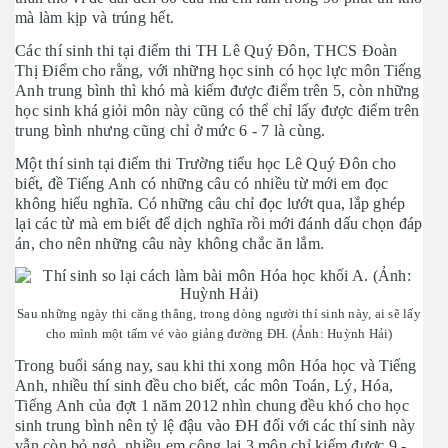
mà làm kịp và trúng hết.
Các thí sinh thi tại điểm thi TH Lê Quý Đôn, THCS Đoàn
Thị Điểm cho rằng, với những học sinh có học lực môn Tiếng
Anh trung bình thì khó mà kiếm được điểm trên 5, còn những
học sinh khá giỏi môn này cũng có thể chỉ lấy được điểm trên
trung bình nhưng cũng chỉ ở mức 6 - 7 là cùng.
Một thí sinh tại điểm thi Trường tiểu học Lê Quý Đôn cho
biết, đề Tiếng Anh có những câu có nhiều từ mới em đọc
không hiểu nghĩa. Có những câu chỉ đọc lướt qua, lắp ghép
lại các từ mà em biết để dịch nghĩa rồi mới đánh dấu chọn đáp
án, cho nên những câu này không chắc ăn lắm.
Sau những ngày thi căng thẳng, trong dòng người thí sinh này, ai sẽ lấy
cho mình một tấm vé vào giảng đường ĐH. (Ảnh: Huỳnh Hải)
Trong buổi sáng nay, sau khi thi xong môn Hóa học và Tiếng
Anh, nhiều thí sinh đều cho biết, các môn Toán, Lý, Hóa,
Tiếng Anh của đợt 1 năm 2012 nhìn chung đều khó cho học
sinh trung bình nên tỷ lệ đậu vào ĐH đối với các thí sinh này
vẫn còn bỏ ngỏ, nhiều em cộng lại 3 môn chỉ kiếm được 9 -