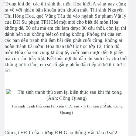
Trong khi đó, các thí sinh thi môn Hóa khối A sáng nay cũng
ra về với nhiều băn khoăn trên khuôn mặt. Thí sinh Nguyễn
Thị Hồng Hoa, quê Vũng Tàu thi vào ngành Sư phạm Vật lý
của ĐH Sư phạm TPHCM mệt mỏi cho biết đề môn Hóa
không dễ, 50 câu mà em chỉ làm được 30 câu thôi, còn lại thì
đánh hên xui không biết có trúng không. Phòng thi của em
các bạn đều tranh thủ làm bài đến phút cuối cùng, không ai
hoàn thành bài sớm. Hoa than thở lúc học lớp 12, trình độ
môn Hóa của em cũng không tệ, cuối năm được đến 8 phẩy
mà còn làm trầy trật. Kết thúc đợt thi đầu thí sinh này cho biết
không tự tin lắm, em sẽ cố gắng phấn đấu tiếp ở đợt thi thứ 2
tới.
Thí sinh tranh thủ xem lại kiến thức sau khi thi xong (Ảnh: Công
Quang)
Còn tại HĐT của trường ĐH Giao thông Vận tải cơ sở 2