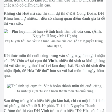
điểm, trong khi đó khối A1 mới năm đầu tiên tổ chức thi nên
chắc khó có điểm chuẩn cao.
Không chỉ Huế mà các thí sinh dự thi ở ĐH Công Đoàn, ĐH
Khoa học Tự nhiên… đều có chung quan điểm đánh giá là đề
thi vừa sức.
Phụ huynh hỏi han về tình hình làm bài của con. (Ảnh: Nguyễn Hùng -
Mai Hạnh)
Kết thúc môn thi cuối cùng trong vào sáng nay, theo ghi nhận
của PV
Dân trí
tại cụm thi
Vinh
, nhiều thí sinh ra khỏi phòng
thi với tâm trạng thoải mái vì làm được bài. Đa số thí sinh đều
nhận định, đề Hóa “dễ thở” hơn so với hai môn thi ngày hôm
qua.
Thí sinh tại cụm thi Vinh hoàn thành môn thi cuối cùng.
Sau tiếng trống báo hiệu hết giờ làm bài, chỉ có một ít thí sinh
rời phòng thi sớm từ 5-10 phút. Thí sinh Nguyễn Thanh
Cường dự thi vào ĐH Vinh tự tin cho biết: “Đề Hóa có tất cả