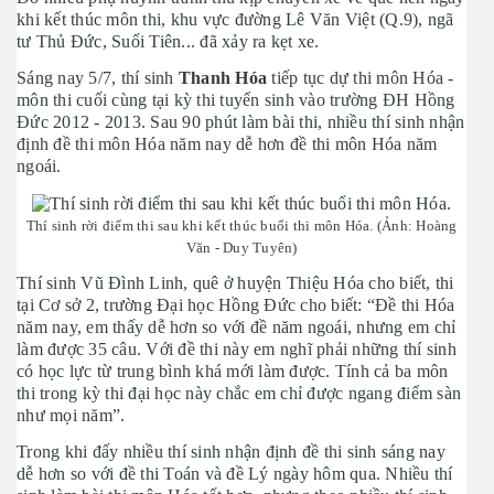
khi kết thúc môn thi, khu vực đường Lê Văn Việt (Q.9), ngã
tư Thủ Đức, Suối Tiên... đã xảy ra kẹt xe.
Sáng nay 5/7, thí sinh
Thanh Hóa
tiếp tục dự thi môn Hóa -
môn thi cuối cùng tại kỳ thi tuyển sinh vào trường ĐH Hồng
Đức 2012 - 2013. Sau 90 phút làm bài thi, nhiều thí sinh nhận
định đề thi môn Hóa năm nay dễ hơn đề thi môn Hóa năm
ngoái.
Thí sinh rời điểm thi sau khi kết thúc buổi thi môn Hóa. (Ảnh: Hoàng
Văn - Duy Tuyên)
Thí sinh Vũ Đình Linh, quê ở huyện Thiệu Hóa cho biết, thi
tại Cơ sở 2, trường Đại học Hồng Đức cho biết: “Đề thi Hóa
năm nay, em thấy dễ hơn so với đề năm ngoái, nhưng em chỉ
làm được 35 câu. Với đề thi này em nghĩ phải những thí sinh
có học lực từ trung bình khá mới làm được. Tính cả ba môn
thi trong kỳ thi đại học này chắc em chỉ được ngang điểm sàn
như mọi năm”.
Trong khi đấy nhiều thí sinh nhận định đề thi sinh sáng nay
dễ hơn so với đề thi Toán và đề Lý ngày hôm qua. Nhiều thí