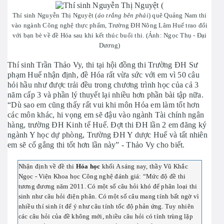
Thí sinh Nguyễn Thị Nguyệt (
áo trắng bên phải
) quê Quảng Nam thi
vào ngành Công nghệ thực phẩm, Trường ĐH Nông Lâm Huế trao đổi
với bạn bè về đề Hóa sau khi kết thúc buổi thi. (Ảnh: Ngọc Thụ - Đại
Dương)
Thí sinh Trần Thảo Vy, thi tại hội đồng thi Trường ĐH Sư
phạm Huế nhận định, đề Hóa rất vừa sức với em vì 50 câu
hỏi hầu như được trải đều trong chương trình học của cả 3
năm cấp 3 và phần lý thuyết lại nhiều hơn phần bài tập nữa.
“Dù sao em cũng thấy rất vui khi môn Hóa em làm tốt hơn
các môn khác, hi vọng em sẽ đậu vào ngành Tài chính ngân
hàng, trường ĐH Kinh tế Huế. Đợt thi ĐH lần 2 em đăng ký
ngành Y học dự phòng, Trường ĐH Y dược Huế và tất nhiên
em sẽ cố gắng thi tốt hơn lần này” - Thảo Vy cho biết.
Nhận định về đề thi
Hóa học
khối A sáng nay, thầy Vũ Khắc
Ngọc - Viện Khoa học Công nghệ đánh giá: “Mức độ đề thi
tương đương năm 2011. Có một số câu hỏi khó để phân loại thi
sinh như câu hỏi điện phân. Có một số câu mang tính bất ngờ vì
nhiều thí sinh ít để ý như câu tính tốc độ phản ứng. Tuy nhiên
các câu hỏi của đề không mới, nhiều câu hỏi có tính trùng lặp