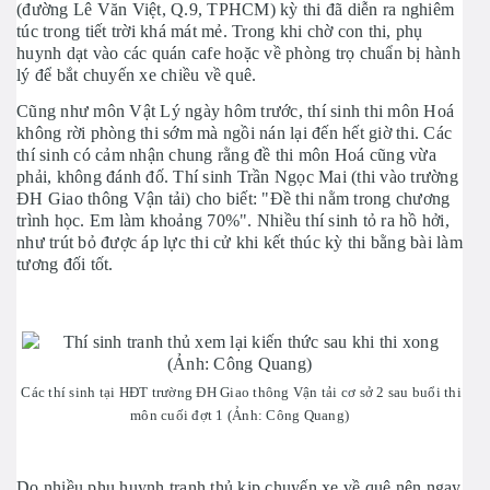
(đường Lê Văn Việt, Q.9, TPHCM) kỳ thi đã diễn ra nghiêm
túc trong tiết trời khá mát mẻ. Trong khi chờ con thi, phụ
huynh dạt vào các quán cafe hoặc về phòng trọ chuẩn bị hành
lý để bắt chuyến xe chiều về quê.
Cũng như môn Vật Lý ngày hôm trước, thí sinh thi môn Hoá
không rời phòng thi sớm mà ngồi nán lại đến hết giờ thi. Các
thí sinh có cảm nhận chung rằng đề thi môn Hoá cũng vừa
phải, không đánh đố. Thí sinh Trần Ngọc Mai (thi vào trường
ĐH Giao thông Vận tải) cho biết: "Đề thi nằm trong chương
trình học. Em làm khoảng 70%". Nhiều thí sinh tỏ ra hồ hởi,
như trút bỏ được áp lực thi cử khi kết thúc kỳ thi bằng bài làm
tương đối tốt.
Các thí sinh tại HĐT trường ĐH Giao thông Vận tải cơ sở 2 sau buổi thi
môn cuối đợt 1 (Ảnh: Công Quang)
Do nhiều phụ huynh tranh thủ kịp chuyến xe về quê nên ngay