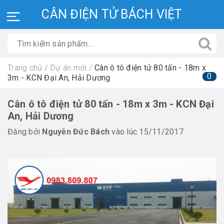
CÂN ĐIỆN TỬ BÁCH VIỆT
Trang chủ
/
Dự án mới
/
Cân ô tô điện tử 80 tấn - 18m x
0
3m - KCN Đại An, Hải Dương
Cân ô tô điện tử 80 tấn - 18m x 3m - KCN Đại
An, Hải Dương
Đăng bởi
Nguyễn Đức Bách
vào lúc 15/11/2017