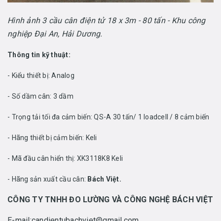
Hình ảnh 3 cầu cân điện tử 18 x 3m - 80 tấn - Khu công
nghiệp Đại An, Hải Dương.
Thông tin kỹ thuật:
- Kiểu thiết bị: Analog
- Số dầm cân: 3 dầm
- Trọng tải tối đa cảm biến: QS-A 30 tấn/ 1 loadcell / 8 cảm biến
- Hãng thiết bị cảm biến: Keli
- Mã đầu cân hiển thị: XK3118K8 Keli
- Hãng sản xuất cầu cân:
Bách Việt.
CÔNG TY TNHH ĐO LƯỜNG VÀ CÔNG NGHỆ BÁCH VIỆT
E-mail:candientubachviet@gmail.com