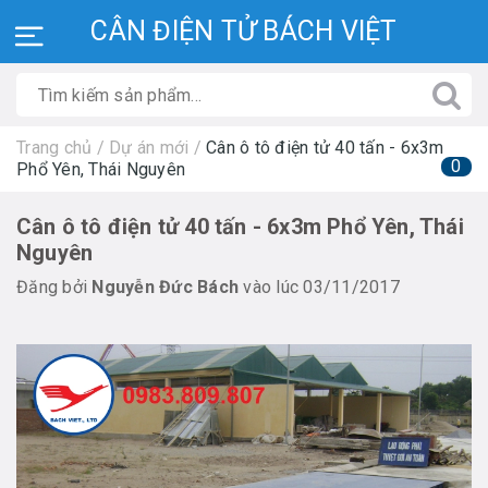
CÂN ĐIỆN TỬ BÁCH VIỆT
Trang chủ
/
Dự án mới
/
Cân ô tô điện tử 40 tấn - 6x3m
0
Phổ Yên, Thái Nguyên
Cân ô tô điện tử 40 tấn - 6x3m Phổ Yên, Thái
Nguyên
Đăng bởi
Nguyễn Đức Bách
vào lúc 03/11/2017