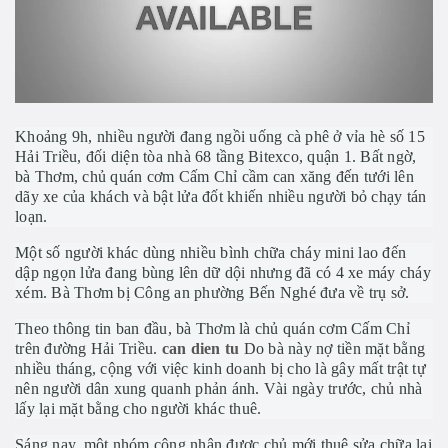
Khoảng 9h, nhiều người đang ngồi uống cà phê ở vỉa hè số 15
Hải Triều, đối diện tòa nhà 68 tầng Bitexco, quận 1. Bất ngờ,
bà Thơm, chủ quán cơm Cấm Chỉ cầm can xăng đến tưới lên
dãy xe của khách và bật lửa đốt khiến nhiều người bỏ chạy tán
loạn.
Một số người khác dùng nhiều bình chữa cháy mini lao đến
dập ngọn lửa đang bùng lên dữ dội nhưng đã có 4 xe máy cháy
xém. Bà Thơm bị Công an phường Bến Nghé đưa về trụ sở.
Theo thông tin ban đầu, bà Thơm là chủ quán cơm Cấm Chỉ
trên đường Hải Triều.
can dien tu
Do bà này nợ tiền mặt bằng
nhiều tháng, cộng với việc kinh doanh bị cho là gây mất trật tự
nên người dân xung quanh phản ánh. Vài ngày trước, chủ nhà
lấy lại mặt bằng cho người khác thuê.
Sáng nay, một nhóm công nhân được chủ mới thuê sửa chữa lại