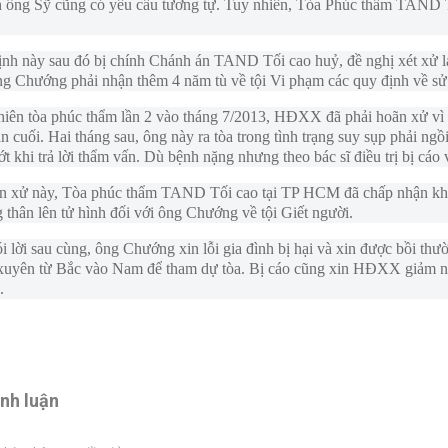
h ông Sỹ cũng có yêu cầu tương tự. Tuy nhiên, Tòa Phúc thẩm TAND 
nh này sau đó bị chính Chánh án TAND Tối cao huỷ, đề nghị xét xử lại.
g Chướng phải nhận thêm 4 năm tù về tội Vi phạm các quy định về sử 
hiên tòa phúc thẩm lần 2 vào tháng 7/2013, HĐXX đã phải hoãn xử vì 
n cuối. Hai tháng sau, ông này ra tòa trong tình trạng suy sụp phải ngồ
ớt khi trả lời thẩm vấn. Dù bệnh nặng nhưng theo bác sĩ điều trị bị cá
ên xử này, Tòa phúc thẩm TAND Tối cao tại TP HCM đã chấp nhận kháng
 thân lên tử hình đối với ông Chướng về tội Giết người.
 lời sau cùng, ông Chướng xin lỗi gia đình bị hại và xin được bồi thườn
xuyên từ Bắc vào Nam để tham dự tòa. Bị cáo cũng xin HĐXX giảm nhẹ
.
ình luận