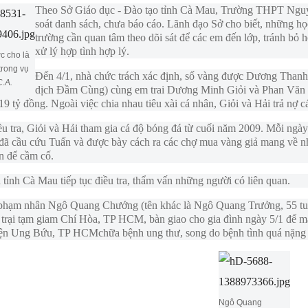
Theo Sở Giáo dục - Đào tạo tỉnh Cà Mau, Trường THPT Ngu
soát danh sách, chưa báo cáo. Lãnh đạo Sở cho biết, những học
trường cần quan tâm theo dõi sát để các em đến lớp, tránh bỏ h
xử lý hợp tình hợp lý.
c cho là
rong vụ
Đến 4/1, nhà chức trách xác định, số vàng được Dương Than
C.A.
dịch Đầm Cùng) cùng em trai Dương Minh Giỏi và Phan Văn H
9 tỷ đồng. Ngoài việc chia nhau tiêu xài cá nhân, Giỏi và Hải trả nợ 
u tra, Giỏi và Hải tham gia cá độ bóng đá từ cuối năm 2009. Mỗi ngày 
 đã cầu cứu Tuấn và được bày cách ra các chợ mua vàng giả mang về n
n để cầm cố.
tỉnh Cà Mau tiếp tục điều tra, thẩm vấn những người có liên quan.
 phạm nhân Ngô Quang Chướng (tên khác là Ngô Quang Trưởng, 55 t
 trại tạm giam Chí Hòa, TP HCM, bàn giao cho gia đình ngày 5/1 để m
ện Ung Bứu, TP HCMchữa bệnh ung thư, song do bệnh tình quá nặng nê
Ngô Quang