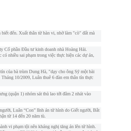
biết đến. Xuất thân từ hàn vi, nhờ làm "cò" đất mà
ty Cổ phần Đầu tư kinh doanh nhà Hoàng Hải.
có nhiều sai phạm trong việc thực hiện các dự án,
tín của bà trùm Dung Hà, "dạy cho ông Sỹ một bài
. Tháng 10/2009, Luân thuê 6 đàn em thân tín thực
ưng (quận 1) nhóm sát thủ lao tới đâm 2 nhát vào
ười, Luân “Con” lĩnh án tử hình do Giết người, Bắt
nhận từ 14 đến 20 năm tù.
 vi phạm tội nên kháng nghị tăng án lên tử hình.