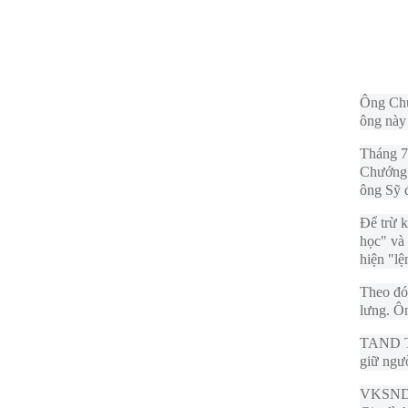
Ông Chướ
ông này 
Tháng 7
Chướng 
ông Sỹ đ
Để trừ 
học" và 
hiện "l
Theo đó,
lưng. Ôn
TAND TP
giữ ngườ
VKSND T