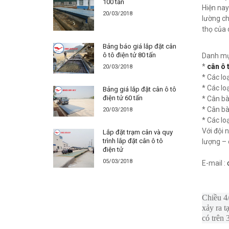
100 tấn
Hiện nay
20/03/2018
lường ch
thọ của 
Bảng báo giá lắp đặt cân
ô tô điện tử 80 tấn
Danh mục
*
cân ô 
20/03/2018
* Các loạ
* Các lo
Bảng giá lắp đặt cân ô tô
điện tử 60 tấn
* Cân bà
* Cân bà
20/03/2018
* Các lo
Với đội 
Lắp đặt trạm cân và quy
trình lắp đặt cân ô tô
lượng – 
điện tử
05/03/2018
E-mail :
Chiều 4/
xảy ra 
có trên