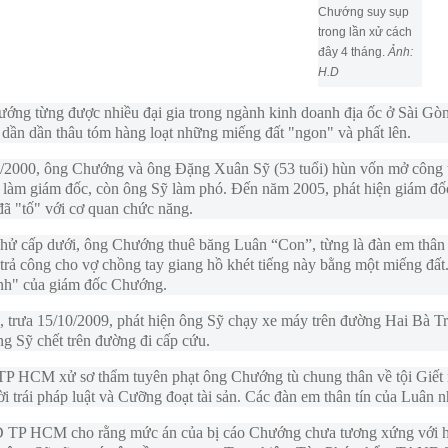
Chướng suy sụp
trong lần xử cách
đây 4 tháng.
Ảnh:
H.D
ng từng được nhiều đại gia trong ngành kinh doanh địa ốc ở Sài Gòn 
dần dần thâu tóm hàng loạt những miếng đất "ngon" và phất lên.
/2000, ông Chướng và ông Đặng Xuân Sỹ (53 tuổi) hùn vốn mở công 
làm giám đốc, còn ông Sỹ làm phó. Đến năm 2005, phát hiện giám đốc 
ã "tố" với cơ quan chức năng.
khử cấp dưới, ông Chướng thuê băng Luân “Con”, từng là đàn em thân 
trả công cho vợ chồng tay giang hồ khét tiếng này bằng một miếng đất
ệnh" của giám đốc Chướng.
 trưa 15/10/2009, phát hiện ông Sỹ chạy xe máy trên đường Hai Bà Tr
g Sỹ chết trên đường đi cấp cứu.
 HCM xử sơ thẩm tuyên phạt ông Chướng tù chung thân về tội Giết ng
i trái pháp luật và Cưỡng đoạt tài sản. Các đàn em thân tín của Luân 
P HCM cho rằng mức án của bị cáo Chướng chưa tương xứng với hành