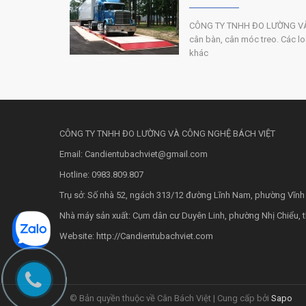
CÔNG TY TNHH ĐO LƯỜNG VÀ C
cân bàn, cân móc treo. Các loại
khác
CÔNG TY TNHH ĐO LƯỜNG VÀ CÔNG NGHỆ BÁCH VIỆT
Email: Candientubachviet@gmail.com
Hotline: 0983.809.807
Trụ sở: Số nhà 52, ngách 313/12 đường Lĩnh Nam, phường Vĩnh
Nhà máy sản xuất: Cụm dân cư Duyên Linh, phường Nhị Chiểu, 
Website: http://Candientubachviet.com
© Bản quyền thuộc về Cân Bách Việt |
Cung cấp bởi
Sapo