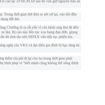
Tối cao tại TP HCM xử sau đó vẫn giữ nguyên bản án
 Trong thời gian đợi đưa ra xét xử lại, vào hồi đầu
dụng đất đai.
ông Chướng tỏ ra rất yếu vì căn bệnh ung thư đã đến
i xe lăn. Bị cáo này liên tục xoa bụng đau đớn, giọng
o vẫn đủ tỉnh táo nên HĐXX vẫn tiếp tục phiên tòa.
 nghị của VKS và đại diện gia đình bị hại, tăng án
g thêm chi phí đi lại cho họ trong thời gian phải
 hình phạt vì “biết mình cũng không thể sống được