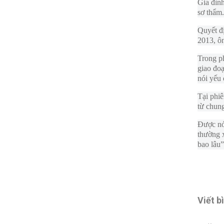
Gia đìn
sơ thẩm.
Quyết đị
2013, ôn
Trong p
giao đoạ
nói yếu 
Tại phi
từ chung
Được nói
thường 
bao lâu”
Viết b