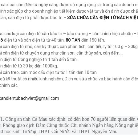
 các loại cân điện tử ngày càng được sử dụng rộng rãi trong các doanh n
ính xác giúp cho doanh nghiệp tiết kiệm được vật tư và ổn định được chất
cân, cân điện tử phải được bảo trì –
SỬA CHỮA CÂN ĐIỆN TỬ BÁCH VIỆ
 các loại cân điện tử cần bảo trì – bảo dưỡng – căn chỉnh hiệu chuẩn – 
tô
điện tử và bán điện tử từ 40 tấn,
80 TẤN
đến 150 tấn.
i cân điện tử nhỏ, cân kỹ thuật, cân phân tích, cân tiểu ly từ 100 g – 30kg
ại cân điện tử chuyên dụng như cân sơn, cân thủy sản, cân đếm,…
n điện tử Công nghiệp từ 1 tấn đến 5 tấn.
n điện tử từ 30 kg đến 1000kg.
ại cân treo, cân móc cẩu điện tử từ 1 tấn đến 10 tấn.
ngũ kỹ thuật có nhiều kinh nghiệm, Dịch vụ sửa chữa và bảo hành cân đi
chính xác.
candientubachviet@gmail.com
1, Công an tỉnh Cà Mau xác định, có đến hơn 70 người liên quan đến v
tại Phòng giao dịch Đầm Cùng thuộc Chi nhánh Ngân hàng Nông nghiệp
 30 học sinh Trường THPT Cái Nước và THPT Nguyễn Mai.