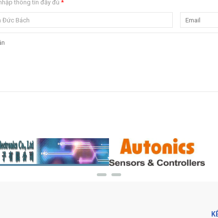
nhập thông tin đầy đủ
*
K