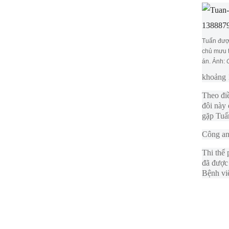
Tuấn đượ
chủ mưu t
án. Ảnh:
khoảng 1
Theo điề
đôi này
gặp Tuấ
Công an 
Thi thể
đã được
Bệnh vi