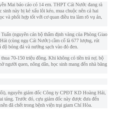
yễn Mai báo cáo có 14 em. THPT Cái Nước đang rà
 sinh này bị kẻ xấu lôi kéo, mua chuộc nên cả hai
ọc và phối hợp tốt với cơ quan điều tra làm rõ vụ án,
h Tuấn (nguyên cán bộ thẩm định vàng của Phòng Giao
ải (cùng ngụ Cái Nước) cầm cố là 677 lượng, rút
cá độ bóng đá và nướng sạch vào đỏ đen.
thua 70-150 triệu đồng. Khi không có tiền trả nợ, bộ
hờ người quen, nông dân, học sinh mang đến nhà băng
uổi), nguyên giám đốc Công ty CPĐT KD Hoàng Hải,
ai táng. Trước đó, cựu giám đốc này được đưa đến
n đã chết trong bệnh viện trại giam Chí Hòa.