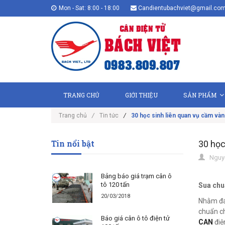
Mon - Sat: 8:00 - 18:00
Candientubachviet@gmail.co
TRANG CHỦ
GIỚI THIỆU
SẢN PHẨM
Trang chủ
/
Tin tức
/
30 học sinh liên quan vụ cầm vàng
Tin nổi bật
30 học
Nguyễ
Bảng báo giá trạm cân ô
tô 120 tấn
Sua chua
20/03/2018
Nhằm đáp
chuẩn ch
Báo giá cân ô tô điện tử
CAN
điện