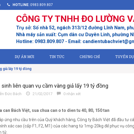
m
HOTLINE:
0983.809.807
CÔNG TY TNHH ĐO LƯỜNG V
Trụ sở: Số nhà 52, ngách 313/12 đường Lĩnh Nam, ph
Nhà máy sản xuất: Cụm dân cư Duyên Linh, phường Nh
Hotline: 0983.809.807 - Email: candientubachviet@g
DỰ ÁN MỚI
TIN TỨC
CHỨNG CHỈ
TUYỂN D
 giả lấy 19 tỷ đồng
 sinh liên quan vụ cầm vàng giả lấy 19 tỷ đồng
n Đức Bách
21/02/2017
0 nhận xét
 can Bách Việt, sua chua can o to dien tu 40, 80, 150 tan
 ứng nhu cầu trên của Quý khách hàng, Công ty Bách Việt đã đầu tư các 
ính xác cao (cấp F1, F2, M1) của các hang từ 1mg-20kg để phục vụ công
 tử.